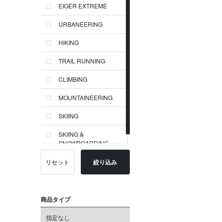
EIGER EXTREME
URBANEERING
HIKING
TRAIL RUNNING
CLIMBING
MOUNTAINEERING
SKIING
SKIING &
SNOWBOARDING
リセット
絞り込み
商品タイプ
指定なし