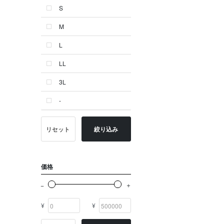
S
ゴールド系
M
その他
L
イニシャル
LL
OTHERS
3L
-
リセット
絞り込み
価格
¥
¥