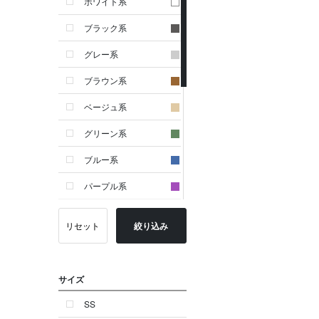
ホワイト系
ブラック系
グレー系
ブラウン系
ベージュ系
グリーン系
ブルー系
パープル系
イエロー系
リセット
絞り込み
ピンク系
レッド系
サイズ
オレンジ系
SS
シルバー系