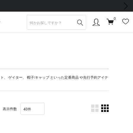
次の画像
0
S
ット
、
ゲイター
、
帽子/キャップ
といった定番商品 や
先行予約アイテ
表示件数
。