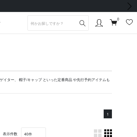
次の画像
0
S
ゲイター
、
帽子/キャップ
といった定番商品 や
先行予約アイテム
も
1
表示件数