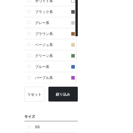
ホワイト系
ブラック系
グレー系
ブラウン系
ベージュ系
グリーン系
ブルー系
パープル系
イエロー系
リセット
絞り込み
ピンク系
レッド系
サイズ
オレンジ系
SS
シルバー系