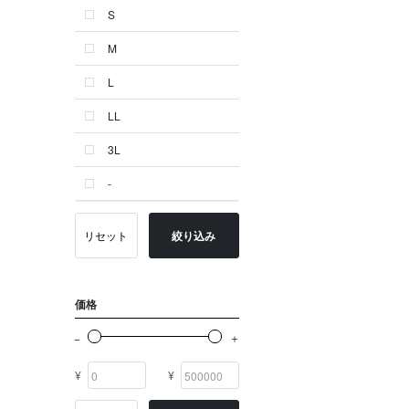
S
ゴールド系
M
その他
L
イニシャル
LL
OTHERS
3L
-
リセット
絞り込み
価格
¥
¥