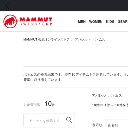
前の画像
MEN
WOMEN
KIDS
GEAR
MAMMUT 公式オンラインストア
アパレル
ボトムス
ボトムスの検索結果です。現在10アイテムをご用意しています。マムート公
豊富に取り揃えています。
アパレル | ボトムス
10
対象商品数
件
10件中
1件 ～ 10件を
表示順