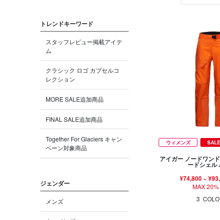
トレンドキーワード
スタッフレビュー掲載アイテ
ム
クラシック ロゴ カプセルコ
レクション
MORE SALE追加商品
FINAL SALE追加商品
Together For Glaciers キャン
ウィメンズ
SAL
ペーン対象商品
アイガー ノードワンド
ードシェル
¥74,800
~
¥93
ジェンダー
MAX 20%
3
COLO
メンズ