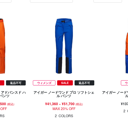
E
返品不可
ウィメンズ
SALE
返品不可
ウ
 アドバンスド ハ
アイガー ノードワンド プロ ソフトシェ
アイガー ノード
 パンツ
ル パンツ
,500
¥41,360
~
¥51,700
¥13
(税込)
(税込)
 OFF
MAX 20% OFF
2
RS
2
COLORS