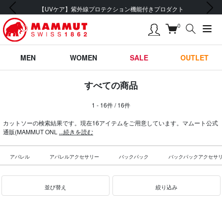
前の画像
次の画像
【UVケア】紫外線プロテクション機能付きプロダクト
0
MEN
WOMEN
SALE
OUTLET
すべての商品
1 - 16件 / 16件
カットソーの検索結果です。現在16アイテムをご用意しています。マムート公式
通販(MAMMUT ONL
...続きを読む
アパレル
アパレルアクセサリー
バックパック
バックパックアクセサ
並び替え
絞り込み