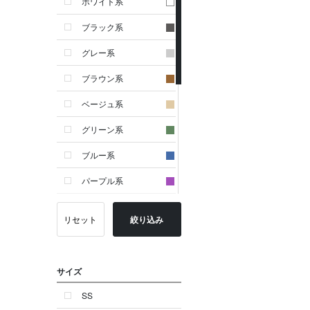
ホワイト系
ブラック系
グレー系
ブラウン系
ベージュ系
グリーン系
ブルー系
パープル系
イエロー系
リセット
絞り込み
ピンク系
レッド系
サイズ
オレンジ系
SS
シルバー系