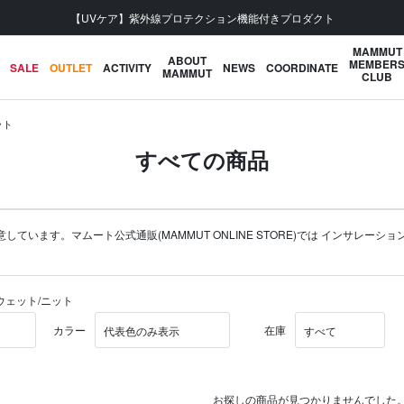
【UVケア】紫外線プロテクション機能付きプロダクト
MAMMUT
ABOUT
MEMBER
SALE
OUTLET
ACTIVITY
NEWS
COORDINATE
MAMMUT
CLUB
ット
すべての商品
います。マムート公式通販(MAMMUT ONLINE STORE)では
インサレーショ
スウェット/ニット
カラー
在庫
お探しの商品が見つかりませんでした