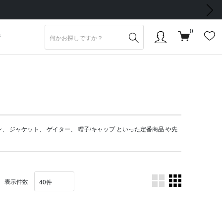
次の画像
0
S
ン
、
ジャケット
、
ゲイター
、
帽子/キャップ
といった定番商品 や
先
表示件数
。