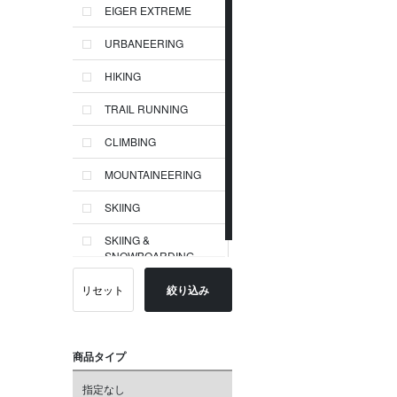
EIGER EXTREME
URBANEERING
HIKING
TRAIL RUNNING
CLIMBING
MOUNTAINEERING
SKIING
SKIING &
SNOWBOARDING
リセット
絞り込み
商品タイプ
指定なし