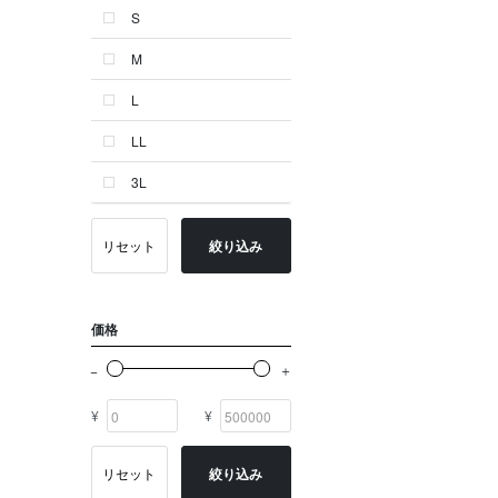
S
ゴールド系
M
その他
L
イニシャル
LL
OTHERS
3L
リセット
絞り込み
価格
¥
¥
リセット
絞り込み