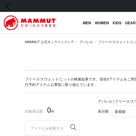
前の画像
MEN
WOMEN
KIDS
GEAR
MAMMUT 公式オンラインストア
アパレル
フリース/スウェット/ニ
フリース/スウェット/ニットの検索結果です。現在0アイテムをご用意して
行予約アイテム
も豊富に取り揃えています。
アパレル | フリース/
0
対象商品数
表示順
件