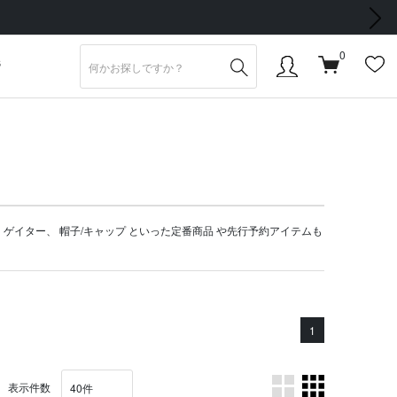
次の画像
0
S
、
ゲイター
、
帽子/キャップ
といった定番商品 や
先行予約アイテム
も
1
表示件数