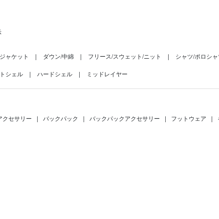
示
ジャケット
ダウン/中綿
フリース/スウェット/ニット
シャツ/ポロシャ
トシェル
ハードシェル
ミッドレイヤー
アクセサリー
|
バックパック
|
バックパックアクセサリー
|
フットウェア
|