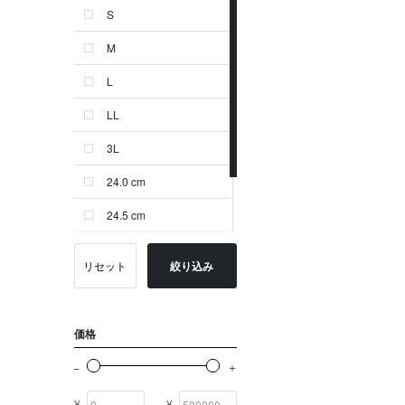
S
ゴールド系
M
その他
L
イニシャル
LL
OTHERS
3L
24.0 cm
24.5 cm
25.0 cm
リセット
絞り込み
-
価格
¥
¥