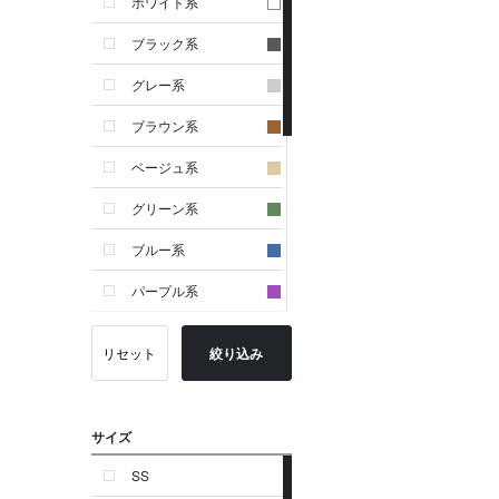
ホワイト系
ブラック系
グレー系
ブラウン系
ベージュ系
グリーン系
ブルー系
パープル系
イエロー系
リセット
絞り込み
ピンク系
レッド系
サイズ
オレンジ系
SS
シルバー系