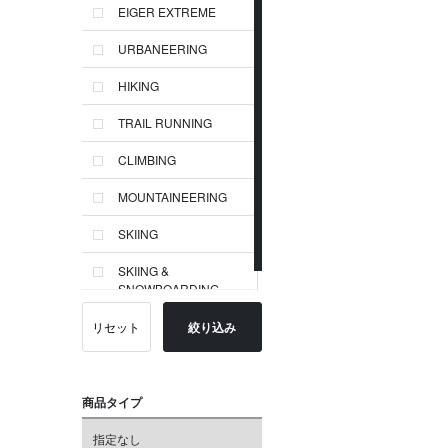
EIGER EXTREME
URBANEERING
HIKING
TRAIL RUNNING
CLIMBING
MOUNTAINEERING
SKIING
SKIING &
SNOWBOARDING
リセット
絞り込み
商品タイプ
指定なし