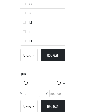
SS
ゴールド系
S
その他
M
イニシャル
L
OTHERS
LL
リセット
絞り込み
価格
¥
¥
リセット
絞り込み