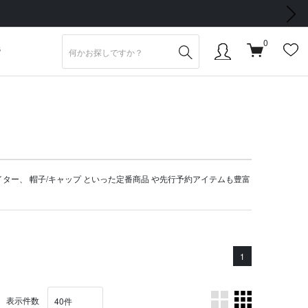
次の画像
0
S
イター
、
帽子/キャップ
といった定番商品 や
先行予約アイテム
も豊富
1
表示件数