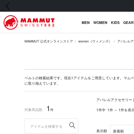
前の画像
MEN
WOMEN
KIDS
GEAR
MAMMUT 公式オンラインストア
women（ウィメンズ）
アパレルア
ベルトの検索結果です。現在1アイテムをご用意しています。マムート公式通
に取り揃えています。
アパレルアクセサリー |
1
対象商品数
件
1件中
1件 ～ 1件を表
表示順