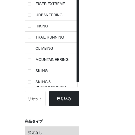
EIGER EXTREME
URBANEERING
HIKING
TRAIL RUNNING
CLIMBING
MOUNTAINEERING
SKIING
SKIING &
SNOWBOARDING
リセット
絞り込み
商品タイプ
指定なし