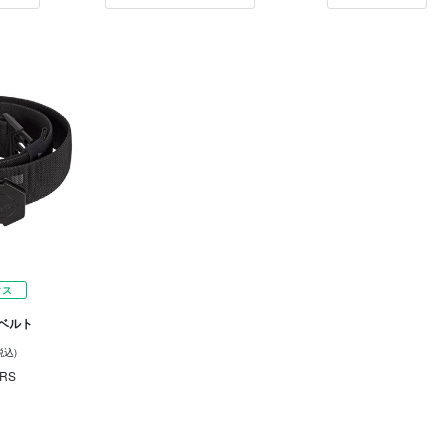
クス
 ベルト
税込)
RS