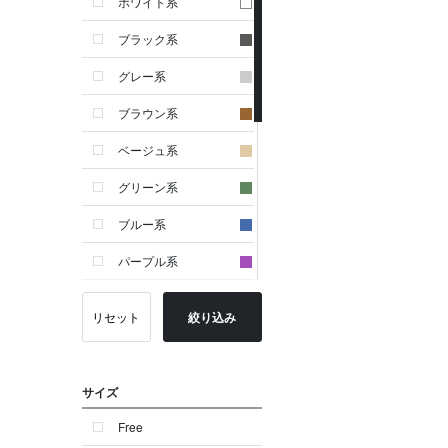
ホワイト系
ブラック系
グレー系
ブラウン系
ベージュ系
グリーン系
ブルー系
パープル系
イエロー系
リセット
絞り込み
ピンク系
レッド系
サイズ
オレンジ系
Free
シルバー系