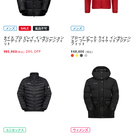
メンズ
SALE
返品不可
メンズ
タイス プロ ビレイ インサレーション
ブロード ピーク ライト インサレーシ
フーデッド ジャケット アジアンフィ
ョン フーデッド ジャケットアジアン
ット
フィット
¥80,960
20% OFF
¥48,400
(税込)
(税込)
ユニセックス
ウィメンズ