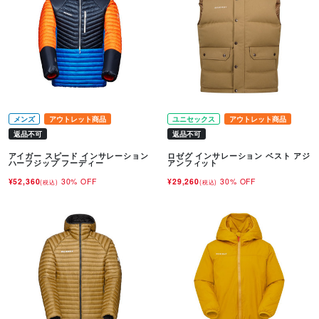
メンズ
アウトレット商品
ユニセックス
アウトレット商品
返品不可
返品不可
アイガー スピード インサレーション
ロゼグ インサレーション ベスト アジ
ハーフジップ フーディー
アンフィット
¥52,360
30% OFF
¥29,260
30% OFF
(税込)
(税込)