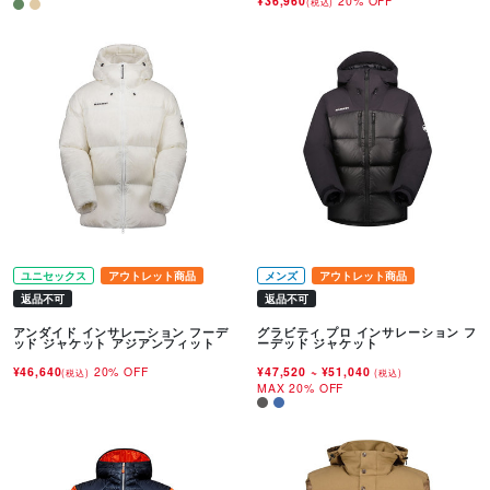
¥36,960
20% OFF
(税込)
ユニセックス
アウトレット商品
メンズ
アウトレット商品
返品不可
返品不可
アンダイド インサレーション フーデ
グラビティ プロ インサレーション フ
ッド ジャケット アジアンフィット
ーデッド ジャケット
¥46,640
20% OFF
¥47,520
~
¥51,040
(税込)
(税込)
MAX 20% OFF