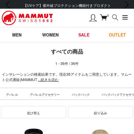
前の画像
次の画像
会員登録で【5,500円 (税込) 以上 送料無料】
0
MEN
WOMEN
SALE
OUTLET
すべての商品
1 - 36件 / 36件
インサレーションの検索結果です。現在36アイテムをご用意しています。マムー
ト公式通販(MAMMUT
...続きを読む
アパレル
アパレルアクセサリー
バックパック
バックパックアクセサ
並び替え
絞り込み