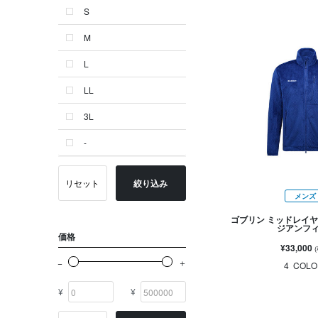
S
ゴールド系
M
その他
L
イニシャル
LL
OTHERS
3L
-
リセット
絞り込み
メンズ
ゴブリン ミッドレイヤ
ジアンフ
価格
¥33,000
4
COLO
¥
¥