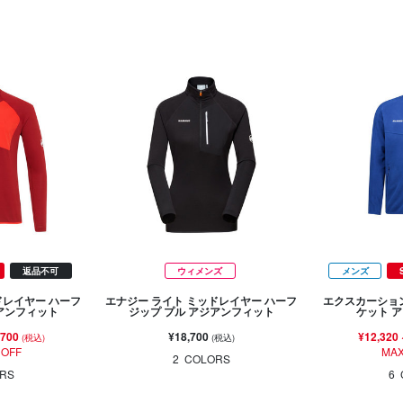
返品不可
ウィメンズ
メンズ
ドレイヤー ハーフ
エナジー ライト ミッドレイヤー ハーフ
エクスカーション
ジアンフィット
ジップ プル アジアンフィット
ケット 
,700
¥18,700
¥12,320
(税込)
(税込)
 OFF
MAX
2
COLORS
RS
6