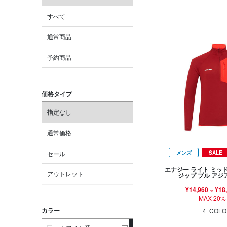
すべて
通常商品
予約商品
価格タイプ
指定なし
通常価格
セール
メンズ
SALE
エナジー ライト ミッ
アウトレット
ジップ プル ア
¥14,960
~
¥18
MAX 20%
カラー
4
COLO