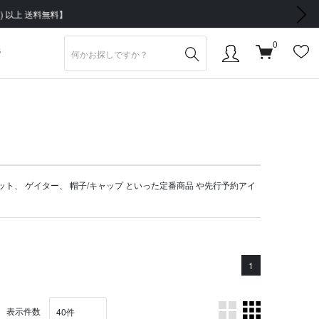
次の画像
0
S
ット
、
ゲイター
、
帽子/キャップ
といった定番商品 や
先行予約アイ
1
表示件数