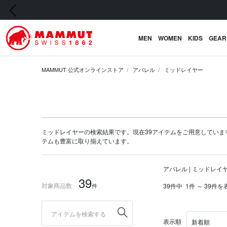
前の画像
MEN
WOMEN
KIDS
GEAR
MAMMUT 公式オンラインストア
アパレル
ミッドレイヤー
ミッドレイヤーの検索結果です。現在39アイテムをご用意しています。マム
テム
も豊富に取り揃えています。
アパレル | ミッドレイ
39
対象商品数
件
39件中
1件 ～ 39件を
表示順