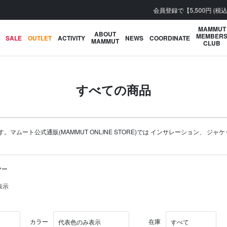
会員登録で【5,500円 (税込) 以上 送料無料】
MAMMUT
ABOUT
MEMBER
SALE
OUTLET
ACTIVITY
NEWS
COORDINATE
MAMMUT
CLUB
すべての商品
ート公式通販(MAMMUT ONLINE STORE)では
インサレーション
、
ジャケ
ヤー
表示
カラー
在庫