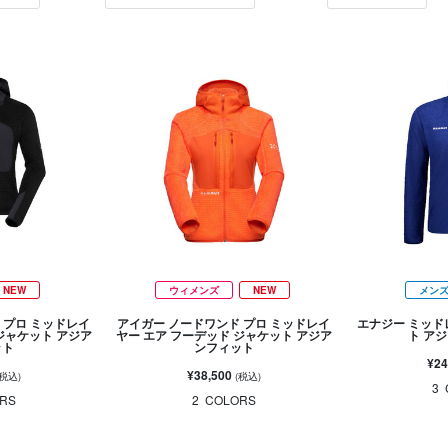
NEW
ウィメンズ
NEW
メン
 プロ ミッドレイ
アイガー ノードワンド プロ ミッドレイ
エナジー ミッド
ジャケット アジア
ヤー エア フーデッド ジャケット アジア
ト ア
ット
ンフィット
¥24
¥38,500
(税込)
(税込)
3
RS
2
COLORS