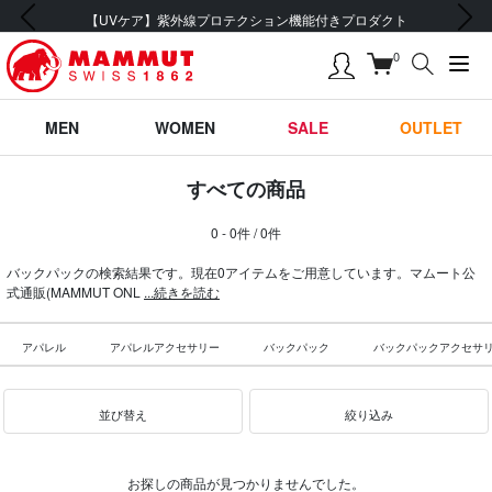
前の画像
次の画像
【UVケア】紫外線プロテクション機能付きプロダクト
0
MEN
WOMEN
SALE
OUTLET
すべての商品
0 - 0件 / 0件
バックパックの検索結果です。現在0アイテムをご用意しています。マムート公
式通販(MAMMUT ONL
...続きを読む
アパレル
アパレルアクセサリー
バックパック
バックパックアクセサ
並び替え
絞り込み
お探しの商品が見つかりませんでした。