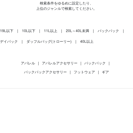
検索条件をゆるめに設定したり、
上位のジャンルで検索してください。
19L以下
10L以下
11L以上
20L～40L未満
バックパック
デイパック
ダッフルバッグ(トローリー)
40L以上
アパレル
|
アパレルアクセサリー
|
バックパック
|
バックパックアクセサリー
|
フットウェア
|
ギア