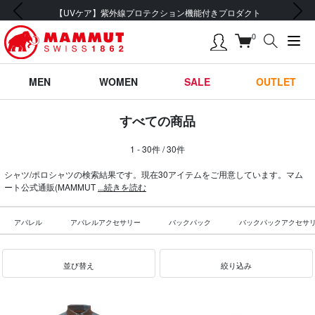
前の画像
次の画像
会員登録で【5,500円 (税込) 以上 送料無料】
0
MEN
WOMEN
SALE
OUTLET
すべての商品
1 - 30件 / 30件
シャツ/ポロシャツの検索結果です。現在30アイテムをご用意しています。マム
ート公式通販(MAMMUT
...続きを読む
アパレル
アパレルアクセサリー
バックパック
バックパックアクセサ
並び替え
絞り込み