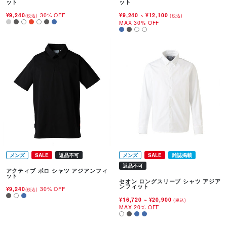
ット
ット
¥9,240
30% OFF
¥9,240
~
¥12,100
(税込)
(税込)
MAX 30% OFF
メンズ
SALE
返品不可
メンズ
SALE
雑誌掲載
返品不可
アクティブ ポロ シャツ アジアンフィ
ット
セオン ロングスリーブ シャツ アジア
ンフィット
¥9,240
30% OFF
(税込)
¥16,720
~
¥20,900
(税込)
MAX 20% OFF