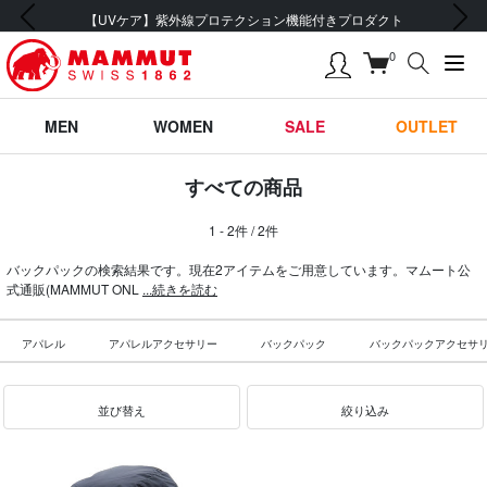
前の画像
次の画像
【UVケア】紫外線プロテクション機能付きプロダクト
0
MEN
WOMEN
SALE
OUTLET
すべての商品
1 - 2件 / 2件
バックパックの検索結果です。現在2アイテムをご用意しています。マムート公
式通販(MAMMUT ONL
...続きを読む
アパレル
アパレルアクセサリー
バックパック
バックパックアクセサ
並び替え
絞り込み