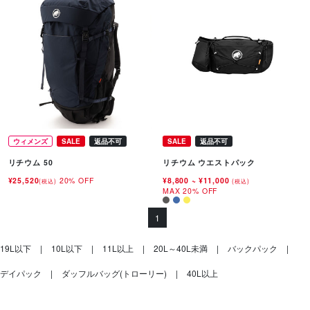
ウィメンズ
SALE
返品不可
SALE
返品不可
リチウム 50
リチウム ウエストパック
¥25,520
20% OFF
¥8,800
~
¥11,000
(税込)
(税込)
MAX 20% OFF
1
19L以下
10L以下
11L以上
20L～40L未満
バックパック
デイパック
ダッフルバッグ(トローリー)
40L以上