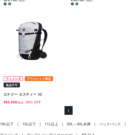
(税込)
(税込)
ウィメンズ
アウトレット商品
返品不可
エナジー エスティー 32
¥20,020
30% OFF
(税込)
1
19L以下
10L以下
11L以上
20L～40L未満
バックパック
デイパック
ダッフルバッグ(トローリー)
40L以上