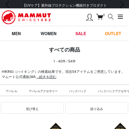
前の画像
次の画像
会員登録で【5,500円 (税込) 以上 送料無料】
0
MEN
WOMEN
SALE
OUTLET
すべての商品
1 - 40件 / 54件
HIKING（ハイキング）の検索結果です。現在54アイテムをご用意しています。
マムート公式通販(MA
...続きを読む
アパレル
アパレルアクセサリー
バックパック
バックパックアクセサ
並び替え
絞り込み