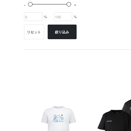
%
%
リセット
絞り込み