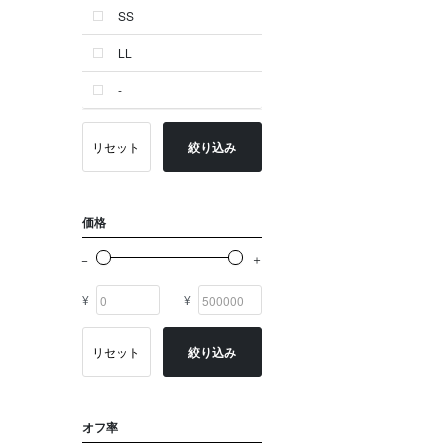
SS
ゴールド系
LL
その他
-
イニシャル
OTHERS
リセット
絞り込み
価格
¥
¥
リセット
絞り込み
オフ率