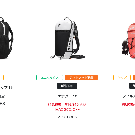
ユニセックス
アウトレット商品
キッズ
返品不可
ップ 16
エナジー 12
フィルス
税込)
RS
¥13,860
~
¥15,840
¥6,930
(税込)
MAX 30% OFF
2
COLORS