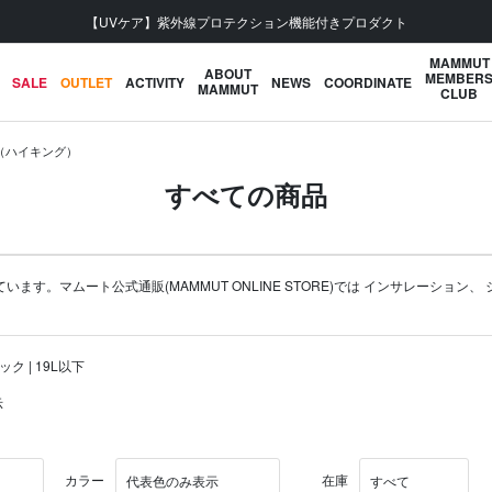
【UVケア】紫外線プロテクション機能付きプロダクト
MAMMUT
ABOUT
MEMBER
SALE
OUTLET
ACTIVITY
NEWS
COORDINATE
MAMMUT
CLUB
NG（ハイキング）
すべての商品
す。マムート公式通販(MAMMUT ONLINE STORE)では
インサレーション
、
ック | 19L以下
示
カラー
在庫