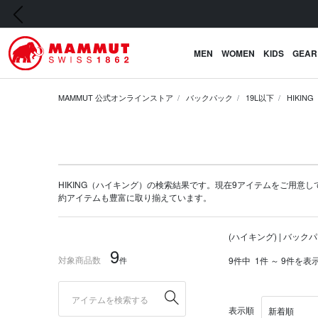
前の画像
MEN
WOMEN
KIDS
GEAR
MAMMUT 公式オンラインストア
バックパック
19L以下
HIKI
HIKING（ハイキング）の検索結果です。現在9アイテムをご用意していま
約アイテム
も豊富に取り揃えています。
(ハイキング) | バックパ
9
対象商品数
件
9件中
1件 ～ 9件を表
表示順