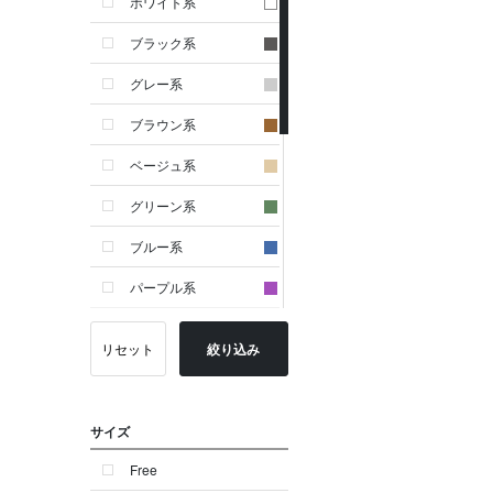
ホワイト系
ブラック系
グレー系
ブラウン系
ベージュ系
グリーン系
ブルー系
パープル系
イエロー系
リセット
絞り込み
ピンク系
レッド系
サイズ
オレンジ系
Free
シルバー系