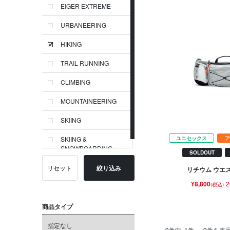
EIGER EXTREME
URBANEERING
HIKING
TRAIL RUNNING
CLIMBING
MOUNTAINEERING
SKIING
ユニセックス
ア
SKIING &
SNOWBOARDING
SOLDOUT
リセット
絞り込み
リチウム ウエ
¥8,800
2
(税込)
商品タイプ
指定なし
9件中
1件 ～ 9件を表