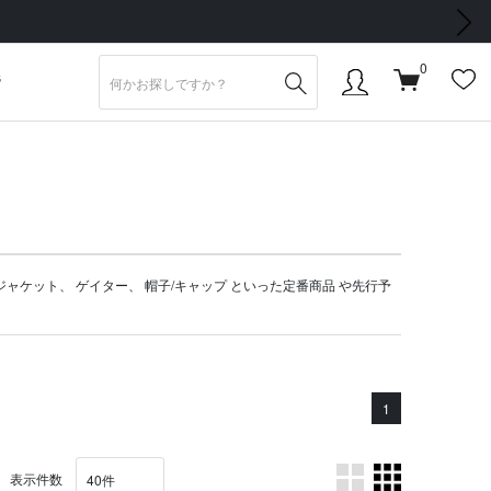
次の画像
0
S
ジャケット
、
ゲイター
、
帽子/キャップ
といった定番商品 や
先行予
1
表示件数