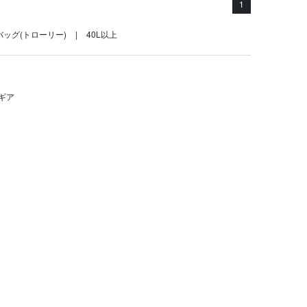
1
ッグ(トローリー)
40L以上
ギア