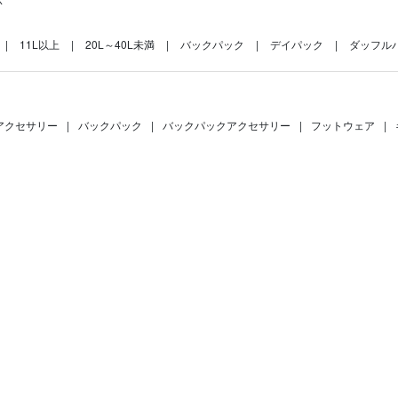
11L以上
20L～40L未満
バックパック
デイパック
ダッフルバ
アクセサリー
|
バックパック
|
バックパックアクセサリー
|
フットウェア
|