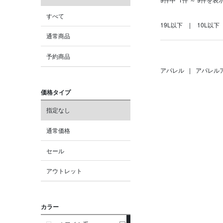
すべて
19L以下
10L以下
通常商品
予約商品
アパレル
|
アパレル
価格タイプ
指定なし
通常価格
セール
アウトレット
カラー