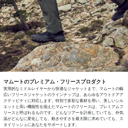
マムートのプレミアム・フリースプロダクト
実用的なミドルレイヤーから快適なジャケットまで、マムートの幅
広いフリースジャケットのラインナップは、あらゆるアウトドアア
クティビティに対応します。特別で多彩な素材を用い、美しいシル
エットと高い機能性を揃えたマムートのフリースは、プレミアムフ
リースと呼ばれるものです。どんなツアーを計画していても、外気
温がどんなに変化しても、動きやすさを最大限に求めていても、ス
タイリッシュにあなたをサポートします。