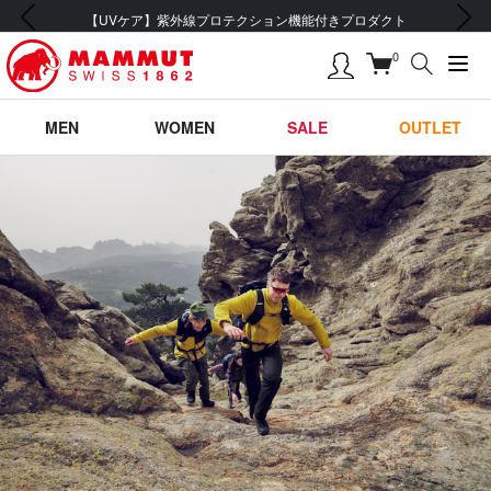
前の画像
次の画像
会員登録で【5,500円 (税込) 以上 送料無料】
0
MEN
WOMEN
SALE
OUTLET