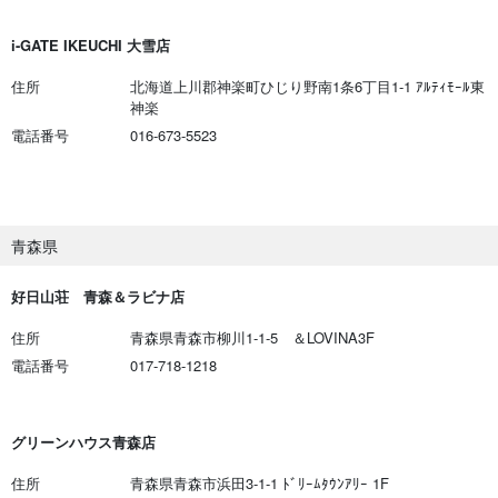
i-GATE IKEUCHI 大雪店
住所
北海道上川郡神楽町ひじり野南1条6丁目1-1 ｱﾙﾃｨﾓｰﾙ東
神楽
電話番号
016-673-5523
青森県
好日山荘 青森＆ラビナ店
住所
青森県青森市柳川1-1-5 ＆LOVINA3F
電話番号
017-718-1218
グリーンハウス青森店
住所
青森県青森市浜田3-1-1 ﾄﾞﾘｰﾑﾀｳﾝｱﾘｰ 1F