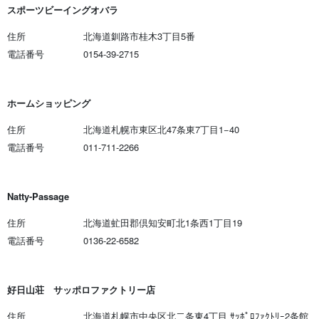
スポーツビーイングオバラ
住所
北海道釧路市桂木3丁目5番
電話番号
0154-39-2715
ホームショッピング
住所
北海道札幌市東区北47条東7丁目1−40
電話番号
011-711-2266
Natty-Passage
住所
北海道虻田郡倶知安町北1条西1丁目19
電話番号
0136-22-6582
好日山荘 サッポロファクトリー店
住所
北海道札幌市中央区北二条東4丁目 ｻｯﾎﾟﾛﾌｧｸﾄﾘｰ2条館