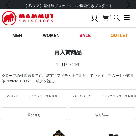
前の画像
次の画像
【UVケア】紫外線プロテクション機能付きプロダクト
0
MEN
WOMEN
SALE
OUTLET
再入荷商品
1 - 11件 / 11件
グローブの検索結果です。現在11アイテムをご用意しています。マムート公式通
販(MAMMUT ONLI
...続きを読む
アパレル
アパレルアクセサリー
バックパック
バックパックアクセサ
並び替え
絞り込み