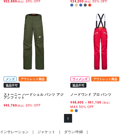
¥22,880
20% OFF
¥24,200
50% OFF
(税込)
(税込)
メンズ
アウトレット商品
ウィメンズ
アウトレット商品
返品不可
返品不可
ストーニー ハードシェル パンツ アジ
ノードワンド プロ パンツ
アンフィット
¥48,400
~
¥51,150
(税込)
¥45,760
20% OFF
(税込)
MAX 50% OFF
1
インサレーション
ジャケット
ダウン/中綿