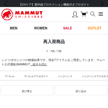
前の画像
次の画像
【UVケア】紫外線プロテクション機能付きプロダクト
0
MEN
WOMEN
SALE
OUTLET
再入荷商品
1 - 7件 / 7件
シャツ/ポロシャツの検索結果です。現在7アイテムをご用意しています。マムー
ト公式通販(MAMMUT
...続きを読む
アパレル
アパレルアクセサリー
バックパック
バックパックアクセサ
並び替え
絞り込み