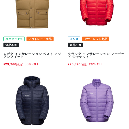
ユニセックス
アウトレット商品
メンズ
アウトレット商品
返品不可
返品不可
ロゼグ インサレーション ベスト アジ
クラッグ インサレーション フーデッ
アンフィット
ド ジャケット
¥29,260
30% OFF
¥25,520
20% OFF
(税込)
(税込)