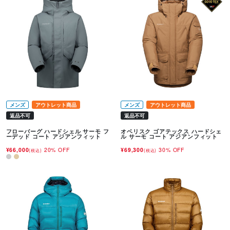
メンズ
アウトレット商品
メンズ
アウトレット商品
返品不可
返品不可
フローバーグ ハードシェル サーモ フ
オベリスク ゴアテックス ハードシェ
ーデッド コート アジアンフィット
ル サーモ コート アジアンフィット
¥66,000
20% OFF
¥69,300
30% OFF
(税込)
(税込)