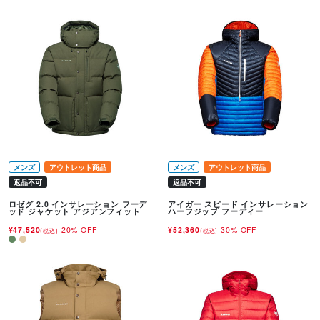
メンズ
アウトレット商品
メンズ
アウトレット商品
返品不可
返品不可
ロゼグ 2.0 インサレーション フーデ
アイガー スピード インサレーション
ッド ジャケット アジアンフィット
ハーフジップ フーディー
¥47,520
20% OFF
¥52,360
30% OFF
(税込)
(税込)