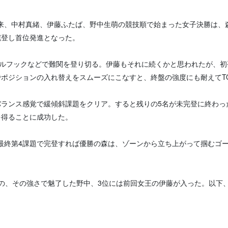
、中村真緒、伊藤ふたば、野中生萌の競技順で始まった女子決勝は、
完登し首位発進となった。
ールフックなどで難関を登り切る。伊藤もそれに続くかと思われたが、
でポジションの入れ替えをスムーズにこなすと、終盤の強度にも耐えてT
ランス感覚で緩傾斜課題をクリア。すると残りの5名が未完登に終わった
を得ることに成功した。
終第4課題で完登すれば優勝の森は、ゾーンから立ち上がって掴むゴー
の、その強さで魅了した野中、3位には前回女王の伊藤が入った。以下、