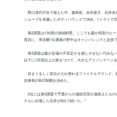
野口啓代不在で迎えた中、森秋彩、谷井菜月、石井未来
ンムーブを卓越したボディバランスで決め、1トライで
第2課題は130度の強傾斜壁。ここでも森が得意のヒ
尻目に、準決勝1位通過の野中はキャンパシングと足技
第3課題は森が足場の不安定さを感じさせない巧みなバ
以下に1完登以上の差をつけて、大きなアドバンテージ
目まぐるしく首位が入れ替わるファイナルラウンド。最
自身初のBJC制覇を決めた。
2位には第3課題で予選からの連続完登が途絶えたもの
ナルに出場した石井が6位で続いた。"