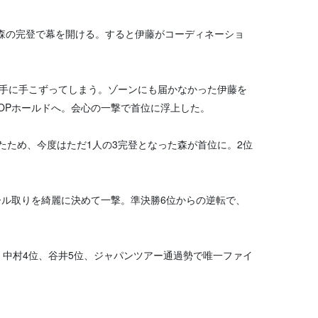
森の完登で幕を開ける。すると伊藤がコーディネーショ
初手に手こずってしまう。ゾーンにも届かなかった伊藤を
OPホールドへ。会心の一撃で首位に浮上した。
ため、今度はただ1人の3完登となった森が首位に。2位
ル取りを綺麗に決めて一撃。準決勝6位からの逆転で、
中村4位、谷井5位、ジャパンツアー通過勢で唯一ファイ