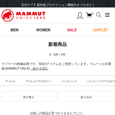
前の画像
次の画像
【UVケア】紫外線プロテクション機能付きプロダクト
0
MEN
WOMEN
SALE
OUTLET
新着商品
0 - 0件 / 0件
マフラーの検索結果です。現在0アイテムをご用意しています。マムート公式通
販(MAMMUT ONLIN
...続きを読む
アパレル
アパレルアクセサリー
バックパック
バックパックアクセサ
並び替え
絞り込み
お探しの商品が見つかりませんでした。