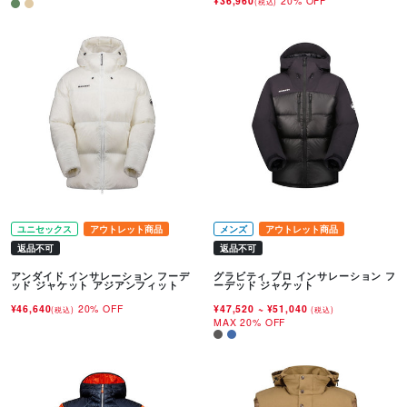
¥36,960
20% OFF
(税込)
ユニセックス
アウトレット商品
メンズ
アウトレット商品
返品不可
返品不可
アンダイド インサレーション フーデ
グラビティ プロ インサレーション フ
ッド ジャケット アジアンフィット
ーデッド ジャケット
¥46,640
20% OFF
¥47,520
~
¥51,040
(税込)
(税込)
MAX 20% OFF