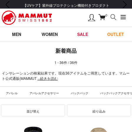
前の画像
次の画像
会員登録で【5,500円 (税込) 以上 送料無料】
0
MEN
WOMEN
SALE
OUTLET
新着商品
1 - 36件 / 36件
インサレーションの検索結果です。現在36アイテムをご用意しています。マムー
ト公式通販(MAMMUT
...続きを読む
アパレル
アパレルアクセサリー
バックパック
バックパックアクセサ
並び替え
絞り込み