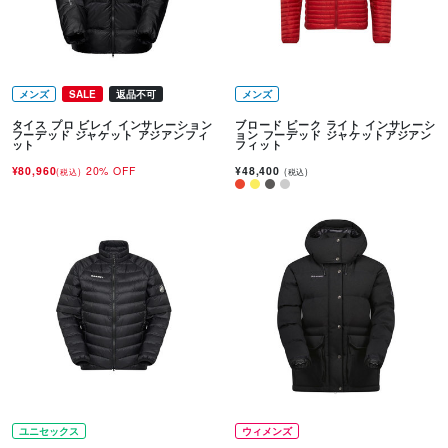
メンズ
SALE
返品不可
メンズ
タイス プロ ビレイ インサレーション
ブロード ピーク ライト インサレーシ
フーデッド ジャケット アジアンフィ
ョン フーデッド ジャケットアジアン
ット
フィット
¥80,960
20% OFF
¥48,400
(税込)
(税込)
ユニセックス
ウィメンズ