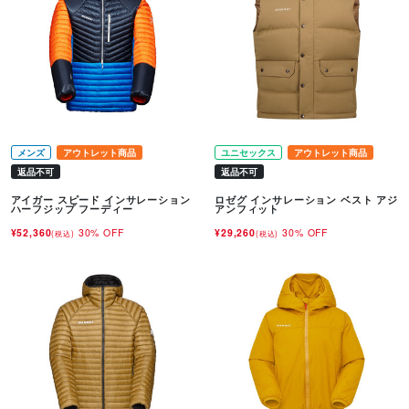
メンズ
アウトレット商品
ユニセックス
アウトレット商品
返品不可
返品不可
アイガー スピード インサレーション
ロゼグ インサレーション ベスト アジ
ハーフジップ フーディー
アンフィット
¥52,360
30% OFF
¥29,260
30% OFF
(税込)
(税込)