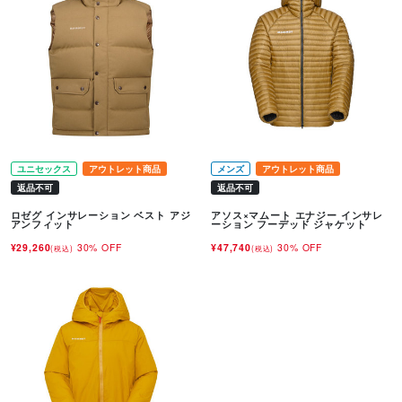
ユニセックス
アウトレット商品
メンズ
アウトレット商品
返品不可
返品不可
ロゼグ インサレーション ベスト アジ
アソス×マムート エナジー インサレ
アンフィット
ーション フーデッド ジャケット
¥29,260
30% OFF
¥47,740
30% OFF
(税込)
(税込)