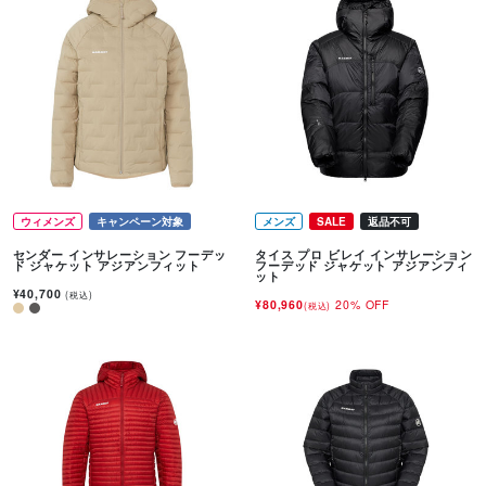
ウィメンズ
キャンペーン対象
メンズ
SALE
返品不可
センダー インサレーション フーデッ
タイス プロ ビレイ インサレーション
ド ジャケット アジアンフィット
フーデッド ジャケット アジアンフィ
ット
¥40,700
(税込)
¥80,960
20% OFF
(税込)