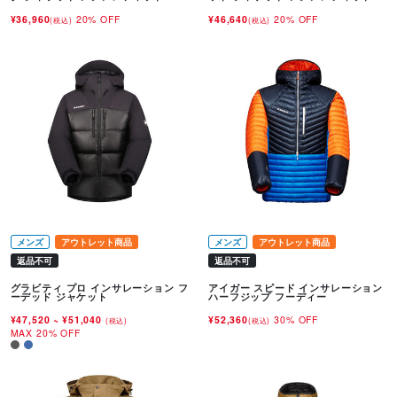
¥36,960
20% OFF
¥46,640
20% OFF
(税込)
(税込)
メンズ
アウトレット商品
メンズ
アウトレット商品
返品不可
返品不可
グラビティ プロ インサレーション フ
アイガー スピード インサレーション
ーデッド ジャケット
ハーフジップ フーディー
¥47,520
~
¥51,040
¥52,360
30% OFF
(税込)
(税込)
MAX 20% OFF