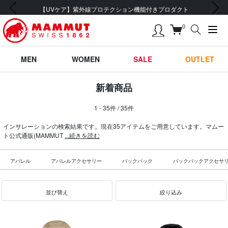
前の画像
次の画像
会員登録で【5,500円 (税込) 以上 送料無料】
0
MEN
WOMEN
SALE
OUTLET
新着商品
1 - 35件 / 35件
インサレーションの検索結果です。現在35アイテムをご用意しています。マムー
ト公式通販(MAMMUT
...続きを読む
アパレル
アパレルアクセサリー
バックパック
バックパックアクセサ
並び替え
絞り込み