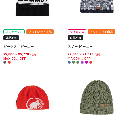
ユニセックス
アウトレット商品
ウィメンズ
アウトレット商品
返品不可
返品不可
ピークス ビーニー
スノー ビーニー
¥5,005
~
¥5,720
¥2,695
~
¥4,840
(税込)
(税込)
MAX 30% OFF
MAX 50% OFF