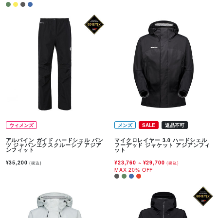
ウィメンズ
メンズ
SALE
返品不可
アルパイン ガイド ハードシェル パン
マイクロレイヤー 3.0 ハードシェル
ツ ジャパンエクスクルーシブ アジア
フーデッド ジャケット アジアンフィ
ンフィット
ット
¥35,200
¥23,760
~
¥29,700
(税込)
(税込)
MAX 20% OFF