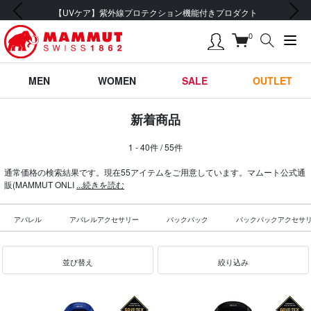
前の画像
次の画像
会員登録で【5,500円 (税込) 以上 送料無料】
0
MEN
WOMEN
SALE
OUTLET
新着商品
1 - 40件 / 55件
通常価格の検索結果です。現在55アイテムをご用意しています。マムート公式通
販(MAMMUT ONLI
...続きを読む
アパレル
アパレルアクセサリー
バックパック
バックパックアクセサ
並び替え
絞り込み