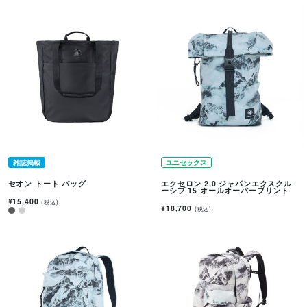
雑誌掲載
ユニセックス
セオン トート バッグ
エクセロン 2.0 ジャパンエクスクル
ーシブ 15 オールオーバープリント
¥15,400
(税込)
¥18,700
(税込)