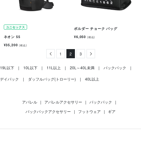
ユニセックス
ボルダー チョーク バッグ
¥6,050
ネオン 55
(税込)
¥35,200
(税込)
Previous
1
2
3
Next
19L以下
10L以下
11L以上
20L～40L未満
バックパック
デイパック
ダッフルバッグ(トローリー)
40L以上
アパレル
|
アパレルアクセサリー
|
バックパック
|
バックパックアクセサリー
|
フットウェア
|
ギア