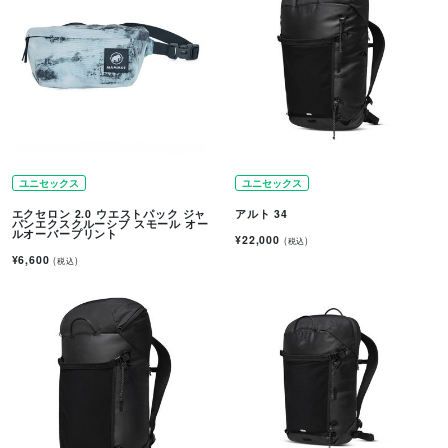
ユニセックス
ユニセックス
エクセロン 2.0 ウエストパック ジャ
アルト 34
パンエクスクルーシブ スモール オー
ルオーバープリント
¥22,000
(税込)
¥6,600
(税込)