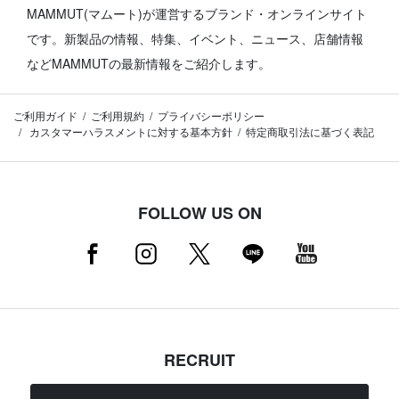
MAMMUT(マムート)が運営するブランド・オンラインサイト
です。
新製品の情報、特集、イベント、ニュース、店舗情報
などMAMMUTの最新情報をご紹介します。
ご利用ガイド
ご利用規約
プライバシーポリシー
カスタマーハラスメントに対する基本方針
特定商取引法に基づく表記
FOLLOW US ON
RECRUIT