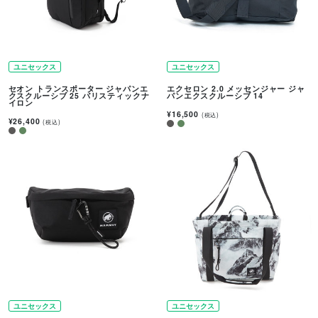
ユニセックス
ユニセックス
セオン トランスポーター ジャパンエ
エクセロン 2.0 メッセンジャー ジャ
クスクルーシブ 25 バリスティックナ
パンエクスクルーシブ 14
イロン
¥16,500
(税込)
¥26,400
(税込)
ユニセックス
ユニセックス