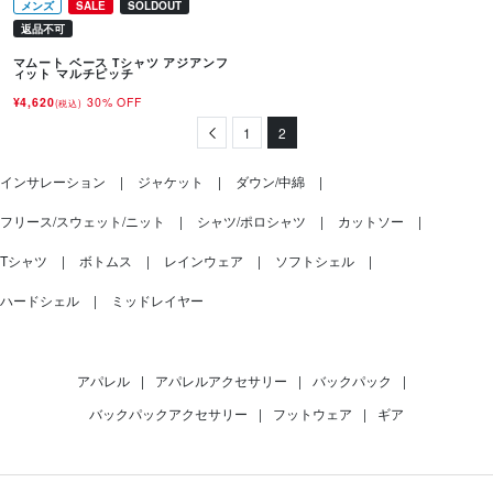
メンズ
SALE
SOLDOUT
返品不可
マムート ベース Tシャツ アジアンフ
ィット マルチピッチ
¥4,620
30% OFF
(税込)
Previous
1
2
インサレーション
ジャケット
ダウン/中綿
フリース/スウェット/ニット
シャツ/ポロシャツ
カットソー
Tシャツ
ボトムス
レインウェア
ソフトシェル
ハードシェル
ミッドレイヤー
アパレル
|
アパレルアクセサリー
|
バックパック
|
バックパックアクセサリー
|
フットウェア
|
ギア