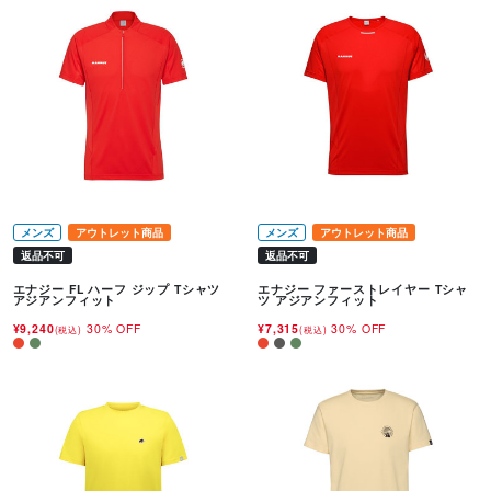
メンズ
アウトレット商品
メンズ
アウトレット商品
返品不可
返品不可
エナジー FL ハーフ ジップ Tシャツ
エナジー ファーストレイヤー Tシャ
アジアンフィット
ツ アジアンフィット
¥9,240
30% OFF
¥7,315
30% OFF
(税込)
(税込)