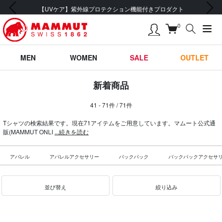
前の画像
次の画像
会員登録で【5,500円 (税込) 以上 送料無料】
0
MEN
WOMEN
SALE
OUTLET
新着商品
41 - 71件 / 71件
Tシャツの検索結果です。現在71アイテムをご用意しています。マムート公式通
販(MAMMUT ONLI
...続きを読む
アパレル
アパレルアクセサリー
バックパック
バックパックアクセサ
並び替え
絞り込み