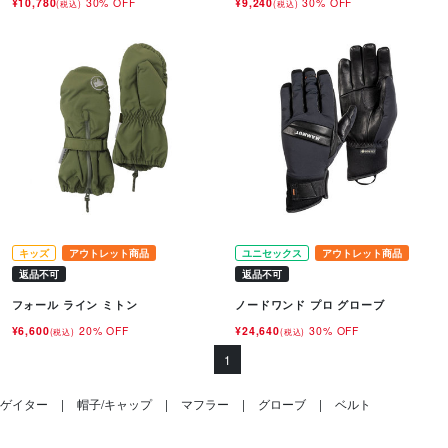
¥10,780
30% OFF
¥9,240
30% OFF
(税込)
(税込)
キッズ
アウトレット商品
ユニセックス
アウトレット商品
返品不可
返品不可
フォール ライン ミトン
ノードワンド プロ グローブ
¥6,600
20% OFF
¥24,640
30% OFF
(税込)
(税込)
1
ゲイター
帽子/キャップ
マフラー
グローブ
ベルト