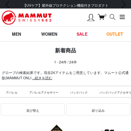
前の画像
次の画像
【UVケア】紫外線プロテクション機能付きプロダクト
0
MEN
WOMEN
SALE
OUTLET
新着商品
1 - 24件 / 24件
グローブの検索結果です。現在24アイテムをご用意しています。マムート公式通
販(MAMMUT ONLI
...続きを読む
アパレル
アパレルアクセサリー
バックパック
バックパックアクセサ
並び替え
絞り込み