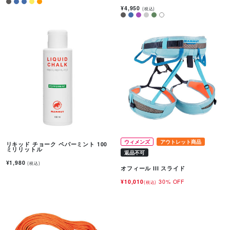
¥4,950
(税込)
ウィメンズ
アウトレット商品
リキッド チョーク ペパーミント 100
ミリリットル
返品不可
¥1,980
(税込)
オフィール III スライド
¥10,010
30% OFF
(税込)