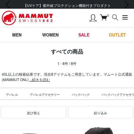
前の画像
次の画像
【UVケア】紫外線プロテクション機能付きプロダクト
0
MEN
WOMEN
SALE
OUTLET
すべての商品
1 - 8件 / 8件
40L以上の検索結果です。現在8アイテムをご用意しています。マムート公式通販
(MAMMUT ONLI
...続きを読む
アパレル
アパレルアクセサリー
バックパック
バックパックアクセサ
並び替え
絞り込み