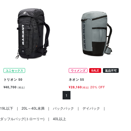
ユニセックス
ウィメンズ
SALE
返品不可
トリオン 50
ネオン 55
¥40,700
¥28,160
20% OFF
(税込)
(税込)
1
19L以下
20L～40L未満
バックパック
デイパック
ダッフルバッグ(トローリー)
40L以上