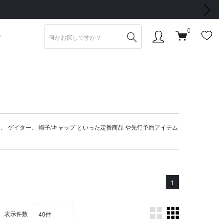
次の画像
込) 以上 送料無料】
0
S
ト
、
ゲイター
、
帽子/キャップ
といった定番商品 や
先行予約アイテム
1
表示件数