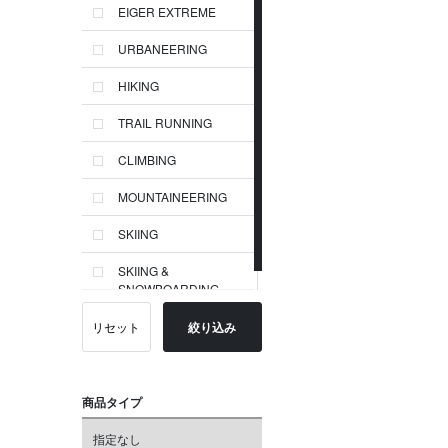
EIGER EXTREME
URBANEERING
HIKING
TRAIL RUNNING
CLIMBING
MOUNTAINEERING
SKIING
SKIING &
SNOWBOARDING
リセット
絞り込み
商品タイプ
指定なし