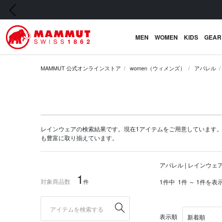
前の画像
MEN
WOMEN
KIDS
GEAR
MAMMUT 公式オンラインストア
women（ウィメンズ）
アパレル
レインウェアの検索結果です。現在1アイテムをご用意しています。マムート
も豊富に取り揃えています。
アパレル | レインウェ
1
対象商品数
件
1件中
1件 ～ 1件を表
表示順