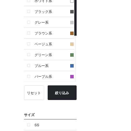
ホワイト系
ブラック系
グレー系
ブラウン系
ベージュ系
グリーン系
ブルー系
パープル系
イエロー系
リセット
絞り込み
ピンク系
レッド系
サイズ
オレンジ系
SS
シルバー系