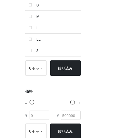
S
ゴールド系
M
その他
L
イニシャル
LL
OTHERS
3L
リセット
絞り込み
価格
¥
¥
リセット
絞り込み