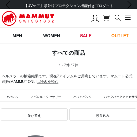
前の画像
次の画像
【UVケア】紫外線プロテクション機能付きプロダクト
0
MEN
WOMEN
SALE
OUTLET
すべての商品
1 - 7件 / 7件
ヘルメットの検索結果です。現在7アイテムをご用意しています。マムート公式
通販(MAMMUT ONLI
...続きを読む
アパレル
アパレルアクセサリー
バックパック
バックパックアクセサ
並び替え
絞り込み