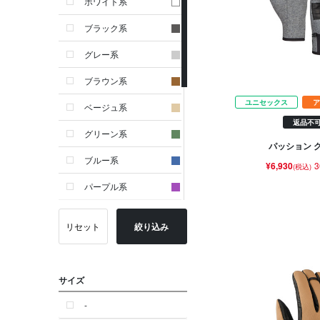
ホワイト系
ブラック系
グレー系
ブラウン系
ユニセックス
ア
ベージュ系
返品不
グリーン系
パッション 
ブルー系
¥6,930
3
(税込)
パープル系
イエロー系
リセット
絞り込み
ピンク系
レッド系
サイズ
オレンジ系
-
シルバー系