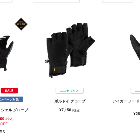
SALE
ユニセックス
ユ
ンペーン対象
ポルドイ グローブ
アイガー ノード
¥7,150
トシェル グローブ
(税込)
¥25
800
(税込)
 OFF
RS