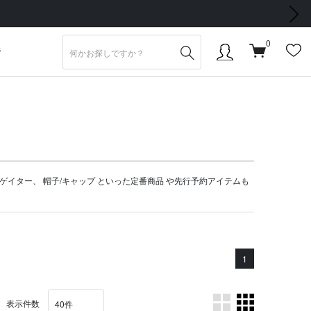
次の画像
0
S
ゲイター
、
帽子/キャップ
といった定番商品 や
先行予約アイテム
も
1
表示件数