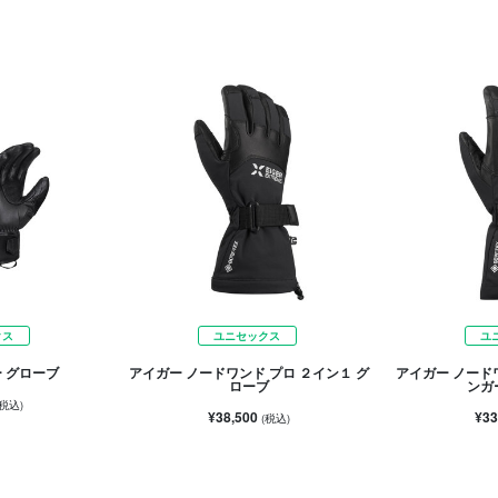
クス
ユニセックス
ユ
 グローブ
アイガー ノードワンド プロ ２イン１ グ
アイガー ノード
ローブ
ンガ
(税込)
¥38,500
¥33
(税込)