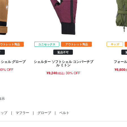
ウトレット商品
ユニセックス
アウトレット商品
キッズ
可
返品不可
トシェル グローブ
シェルター ソフトシェル コンバーチブ
フォール
ル ミトン
30% OFF
¥6,600
¥9,240
30% OFF
(税込)
表示
ャップ
マフラー
グローブ
ベルト