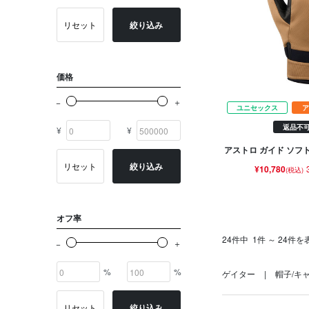
ゴールド系
リセット
絞り込み
その他
イニシャル
価格
OTHERS
ユニセックス
ア
返品不
¥
¥
アストロ ガイド ソフ
リセット
絞り込み
¥10,780
(税込)
オフ率
24件中
1件 ～ 24件を
%
%
ゲイター
帽子/キ
リセット
絞り込み