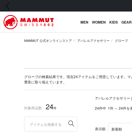
前の画像
MEN
WOMEN
KIDS
GEAR
MAMMUT 公式オンラインストア
アパレルアクセサリー
グローブ
グローブの検索結果です。現在24アイテムをご用意しています。マムート公
豊富に取り揃えています。
アパレルアクセサリー |
24
対象商品数
件
24件中
1件 ～ 24件を
表示順