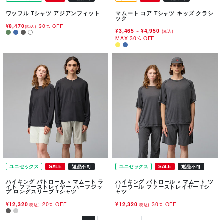
ワッフル Tシャツ アジアンフィット
マムート コア Tシャツ キッズ クラシ
ック
¥8,470
30% OFF
(税込)
¥3,465
~
¥4,950
(税込)
MAX 30% OFF
ユニセックス
SALE
返品不可
ユニセックス
SALE
返品不可
ハイキング パトロール × マムート ラ
ハイキング パトロール × マムート ツ
イト ファーストレイヤー ハーフジッ
リーウール ファーストレイヤー Tシ
プ ロングスリーブ Tシャツ
ャツ
¥12,320
20% OFF
¥12,320
30% OFF
(税込)
(税込)