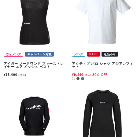
ウィメンズ
キャンペーン対象
メンズ
SALE
返品不可
アイガー ノードワンド ファーストレ
アクティブ ポロ シャツ アジアンフィ
イヤー エア メッシュ ベスト
ット
¥15,400
¥9,240
30% OFF
(税込)
(税込)