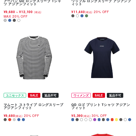
アーバン QD ロングスリーブ Tシャ
ワッフル ロングスリーブ アジアンフ
ツ アジアンフィット
ィット
¥9,680
~
¥12,100
¥11,440
20% OFF
(税込)
(税込)
MAX 20% OFF
ユニセックス
SALE
返品不可
ウィメンズ
SALE
返品不可
マムート ストライプ ロングスリーブ
QD ロゴ プリント Tシャツ アジアン
アジアンフィット
フィット
¥9,680
20% OFF
¥5,390
30% OFF
(税込)
(税込)