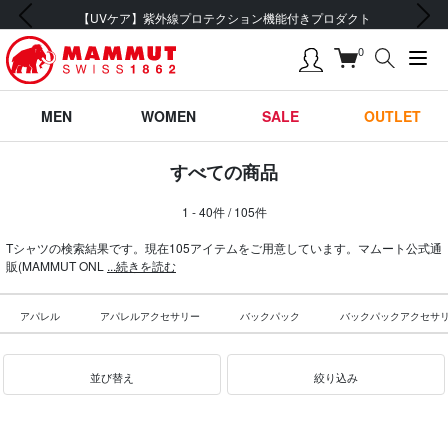
前の画像
次の画像
会員登録で【5,500円 (税込) 以上 送料無料】
0
MEN
WOMEN
SALE
OUTLET
すべての商品
1 - 40件 / 105件
Tシャツの検索結果です。現在105アイテムをご用意しています。マムート公式通
販(MAMMUT ONL
...続きを読む
アパレル
アパレルアクセサリー
バックパック
バックパックアクセサ
並び替え
絞り込み