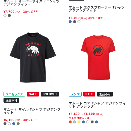
マムート オーバーサイズド Tシャツ
アジアンフィット
マムート エクスプローラー Tシャツ
アジアンフィット
¥7,700
30% OFF
(税込)
¥6,930
30% OFF
(税込)
ユニセックス
SALE
SOLDOUT
メンズ
SALE
返品不可
返品不可
マムート コア Tシャツ アジアンフィ
ット クラシック
マムート ザイル Tシャツ アジアンフ
ィット
¥4,620
~
¥6,600
(税込)
MAX 30% OFF
¥6,160
30% OFF
(税込)