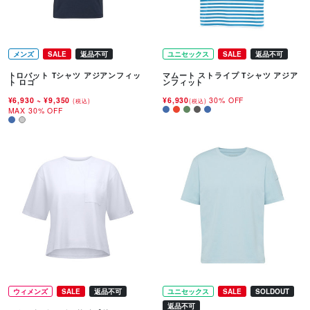
メンズ
SALE
返品不可
ユニセックス
SALE
返品不可
トロバット Tシャツ アジアンフィッ
マムート ストライプ Tシャツ アジア
ト ロゴ
ンフィット
¥6,930
~
¥9,350
¥6,930
30% OFF
(税込)
(税込)
MAX 30% OFF
ウィメンズ
SALE
返品不可
ユニセックス
SALE
SOLDOUT
返品不可