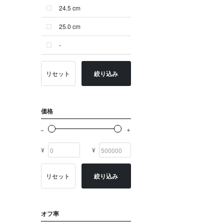
24.5 cm
ゴールド系
25.0 cm
その他
-
イニシャル
OTHERS
リセット
絞り込み
価格
¥
¥
リセット
絞り込み
オフ率