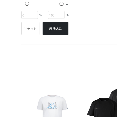
%
%
リセット
絞り込み