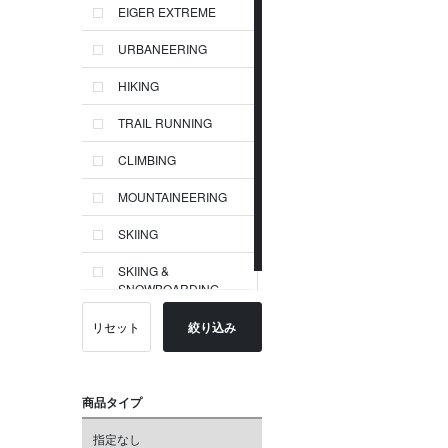
EIGER EXTREME
URBANEERING
HIKING
TRAIL RUNNING
CLIMBING
MOUNTAINEERING
SKIING
SKIING &
SNOWBOARDING
リセット
絞り込み
商品タイプ
指定なし