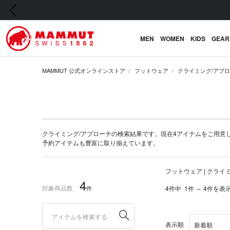
前の画像
MEN
WOMEN
KIDS
GEAR
MAMMUT 公式オンラインストア
フットウェア
クライミング/アプ
クライミング/アプローチの検索結果です。現在4アイテムをご用意していま
予約アイテム
も豊富に取り揃えています。
フットウェア | クライ
4
対象商品数
件
4件中
1件 ～ 4件を表
表示順