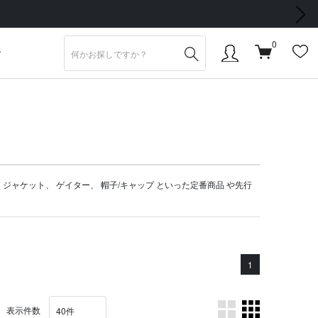
次の画像
0
S
、
ジャケット
、
ゲイター
、
帽子/キャップ
といった定番商品 や
先行
1
表示件数