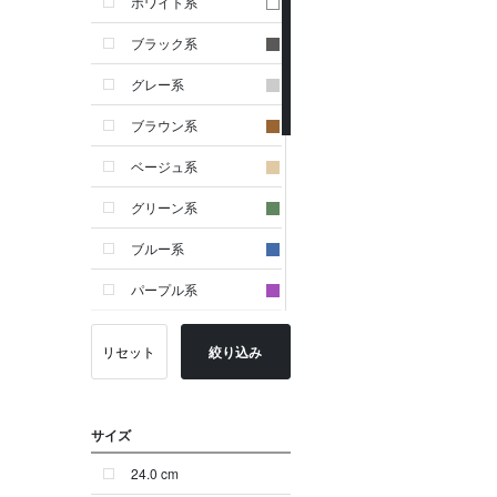
ホワイト系
ブラック系
グレー系
ブラウン系
ベージュ系
グリーン系
ブルー系
パープル系
イエロー系
リセット
絞り込み
ピンク系
レッド系
サイズ
オレンジ系
24.0 cm
シルバー系