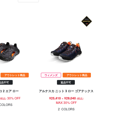
アウトレット商品
ウィメンズ
アウトレット商品
返品不可
返品不可
 2 エア ロー
アルナスカ ニット 3 ロー ゴアテックス
30% OFF
¥25,410
~
¥29,040
(税込)
(税込)
MAX 30% OFF
COLORS
2
COLORS