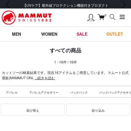
前の画像
次の画像
【UVケア】紫外線プロテクション機能付きプロダクト
0
MEN
WOMEN
SALE
OUTLET
すべての商品
1 - 16件 / 16件
カットソーの検索結果です。現在16アイテムをご用意しています。マムート公式
通販(MAMMUT ONL
...続きを読む
アパレル
アパレルアクセサリー
バックパック
バックパックアクセサ
並び替え
絞り込み