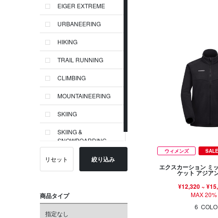
EIGER EXTREME
URBANEERING
HIKING
TRAIL RUNNING
CLIMBING
MOUNTAINEERING
SKIING
SKIING &
SNOWBOARDING
ウィメンズ
SAL
リセット
絞り込み
エクスカーション ミ
ケット アジア
¥12,320
~
¥15
MAX 20%
商品タイプ
6
COLO
指定なし