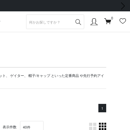
次の画像
0
S
ット
、
ゲイター
、
帽子/キャップ
といった定番商品 や
先行予約アイ
1
表示件数