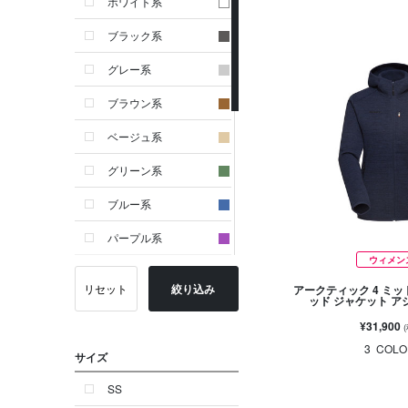
ホワイト系
ブラック系
グレー系
ブラウン系
ベージュ系
グリーン系
ブルー系
パープル系
ウィメン
イエロー系
リセット
絞り込み
アークティック 4 ミッ
ッド ジャケット 
ピンク系
¥31,900
レッド系
3
COLO
サイズ
オレンジ系
SS
シルバー系