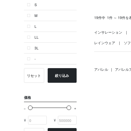
S
ゴールド系
M
19件中
1件 ～ 19件を
その他
L
イニシャル
インサレーション
LL
OTHERS
レインウェア
ソフ
3L
-
アパレル
|
アパレル
リセット
絞り込み
価格
¥
¥