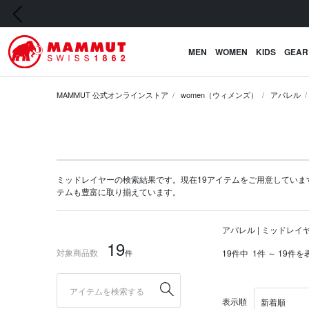
前の画像
MEN
WOMEN
KIDS
GEAR
MAMMUT 公式オンラインストア
women（ウィメンズ）
アパレル
ミッドレイヤーの検索結果です。現在19アイテムをご用意しています。マム
テム
も豊富に取り揃えています。
アパレル | ミッドレイ
19
対象商品数
件
19件中
1件 ～ 19件を
表示順