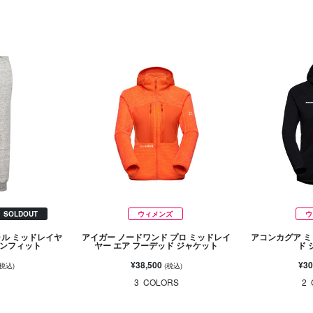
SOLDOUT
ウィメンズ
ウ
ャル ミッドレイヤ
アイガー ノードワンド プロ ミッドレイ
アコンカグア ミ
アンフィット
ヤー エア フーデッド ジャケット
ド 
¥38,500
¥30
(税込)
(税込)
3
COLORS
2