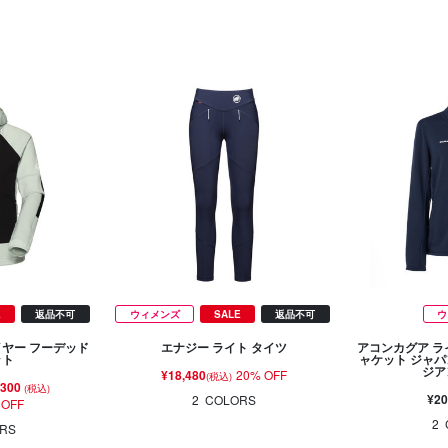
E
返品不可
ウィメンズ
SALE
返品不可
ウ
イヤー フーデッド
エナジー ライト タイツ
アコンカグア ラ
ット
ャケット ジャパ
ジア
¥18,480
20% OFF
(税込)
,300
(税込)
¥20
2
COLORS
 OFF
2
RS