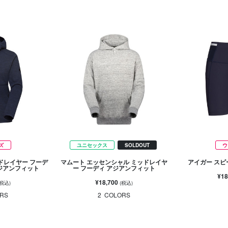
ズ
ユニセックス
SOLDOUT
ウ
ドレイヤー フーデ
マムート エッセンシャル ミッドレイヤ
アイガー スピ
アジアンフィット
ー フーディ アジアンフィット
¥18
¥18,700
(税込)
(税込)
RS
2
COLORS