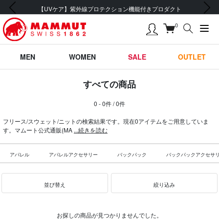
前の画像
次の画像
【UVケア】紫外線プロテクション機能付きプロダクト
0
MEN
WOMEN
SALE
OUTLET
すべての商品
0 - 0件 / 0件
フリース/スウェット/ニットの検索結果です。現在0アイテムをご用意していま
す。マムート公式通販(MA
...続きを読む
アパレル
アパレルアクセサリー
バックパック
バックパックアクセサ
並び替え
絞り込み
お探しの商品が見つかりませんでした。