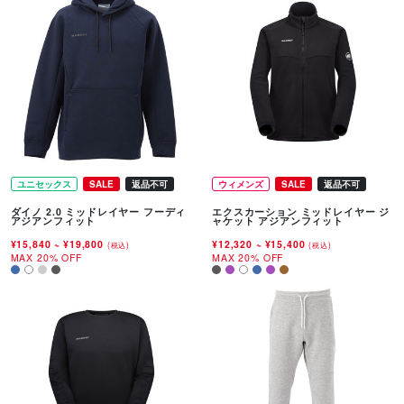
ユニセックス
SALE
返品不可
ウィメンズ
SALE
返品不可
ダイノ 2.0 ミッドレイヤー フーディ
エクスカーション ミッドレイヤー ジ
アジアンフィット
ャケット アジアンフィット
¥15,840
~
¥19,800
¥12,320
~
¥15,400
(税込)
(税込)
MAX 20% OFF
MAX 20% OFF