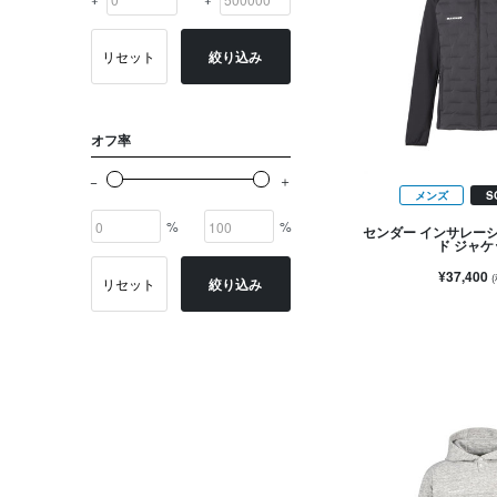
リセット
絞り込み
オフ率
メンズ
S
%
%
センダー インサレー
ド ジャ
¥37,400
リセット
絞り込み