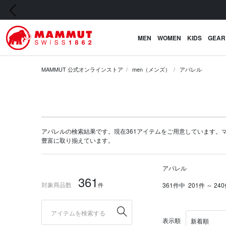
前の画像
MEN
WOMEN
KIDS
GEAR
MAMMUT 公式オンラインストア
men（メンズ）
アパレル
アパレルの検索結果です。現在361アイテムをご用意しています。マムート
豊富に取り揃えています。
アパレル
361
対象商品数
件
361件中
201件 ～ 2
表示順