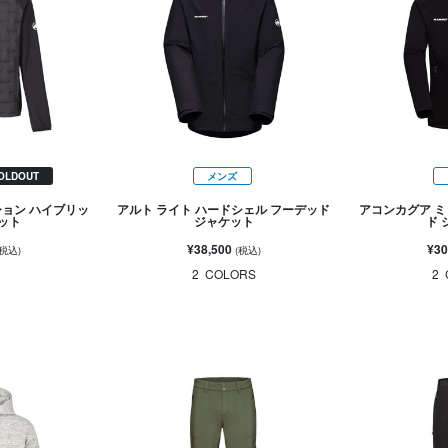
OLDOUT
メンズ
ション ハイブリッ
アルト ライト ハードシェル フーデッド
アコンカグア ミ
ケット
ジャケット
ド 
¥38,500
¥30
(税込)
(税込)
2
COLORS
2