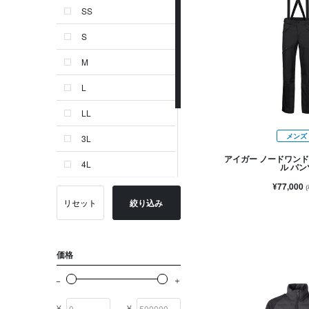
SS
ゴールド系
S
その他
M
イニシャル
L
OTHERS
LL
メンズ
3L
アイガー ノードワンド
4L
ル パン
¥77,000
24.0 cm
リセット
絞り込み
24.5 cm
25.0 cm
価格
-
¥
¥