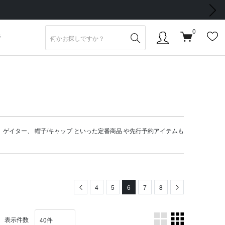
次の画像
0
S
、
ゲイター
、
帽子/キャップ
といった定番商品 や
先行予約アイテム
も
Previous
4
5
6
7
8
Next
表示件数