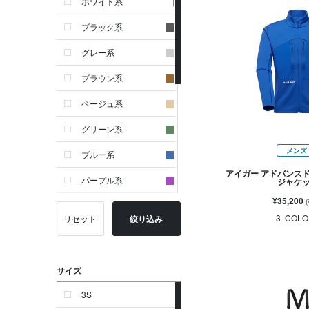
ホワイト系
ブラック系
グレー系
ブラウン系
ベージュ系
グリーン系
メンズ
ブルー系
アイガー アドバンス
パープル系
ジャケ
¥35,200
イエロー系
3
COLO
リセット
絞り込み
ピンク系
レッド系
サイズ
オレンジ系
3S
シルバー系