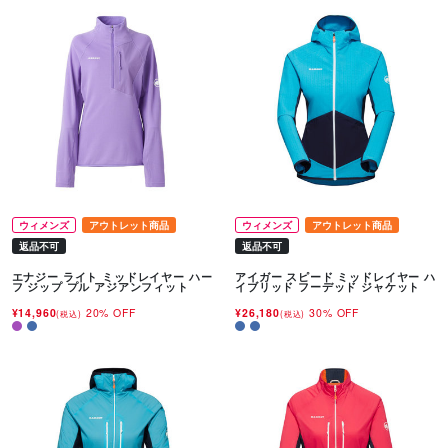
ウィメンズ
アウトレット商品
ウィメンズ
アウトレット商品
返品不可
返品不可
エナジー ライト ミッドレイヤー ハー
アイガー スピード ミッドレイヤー ハ
フ ジップ プル アジアンフィット
イブリッド フーデッド ジャケット
¥14,960
20% OFF
¥26,180
30% OFF
(税込)
(税込)