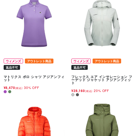
ウィメンズ
アウトレット商品
ウィメンズ
アウトレット商品
返品不可
返品不可
マトリクス ポロ シャツ アジアンフィ
フレックス エア インサレーション フ
ット
ーデッド ジャケット アジアンフィッ
ト
¥8,470
30% OFF
(税込)
¥28,160
20% OFF
(税込)