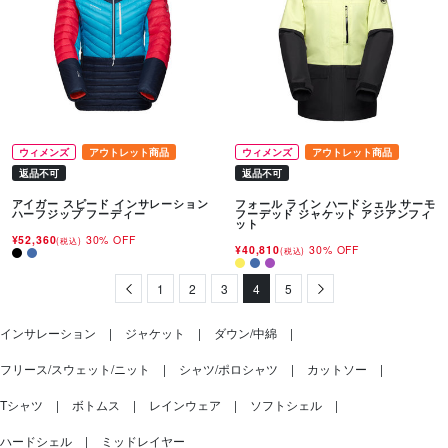
ウィメンズ
アウトレット商品
ウィメンズ
アウトレット商品
返品不可
返品不可
アイガー スピード インサレーション
フォール ライン ハードシェル サーモ
ハーフジップ フーディー
フーデッド ジャケット アジアンフィ
ット
¥52,360
30% OFF
(税込)
¥40,810
30% OFF
(税込)
Previous
1
2
3
4
5
Next
インサレーション
ジャケット
ダウン/中綿
フリース/スウェット/ニット
シャツ/ポロシャツ
カットソー
Tシャツ
ボトムス
レインウェア
ソフトシェル
ハードシェル
ミッドレイヤー