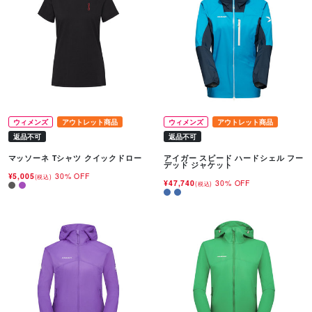
ウィメンズ
アウトレット商品
ウィメンズ
アウトレット商品
返品不可
返品不可
マッソーネ Tシャツ クイックドロー
アイガー スピード ハードシェル フー
デッド ジャケット
¥5,005
30% OFF
(税込)
¥47,740
30% OFF
(税込)