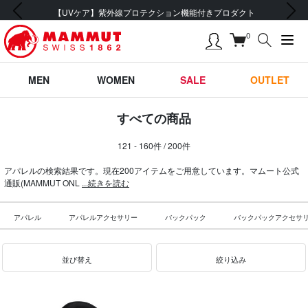
前の画像
次の画像
会員登録で【5,500円 (税込) 以上 送料無料】
0
MEN
WOMEN
SALE
OUTLET
すべての商品
121 - 160件 / 200件
アパレルの検索結果です。現在200アイテムをご用意しています。マムート公式
通販(MAMMUT ONL
...続きを読む
アパレル
アパレルアクセサリー
バックパック
バックパックアクセサ
並び替え
絞り込み