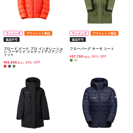
ウィメンズ
アウトレット商品
ウィメンズ
アウトレット商品
返品不可
返品不可
ブロード ピーク プロ インサレーショ
フローバーグ サーモ コート
ン フーデッド ジャケットアジアンフ
ィット
¥57,750
30% OFF
(税込)
¥59,840
20% OFF
(税込)