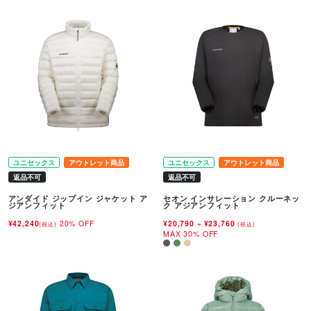
ユニセックス
アウトレット商品
ユニセックス
アウトレット商品
返品不可
返品不可
アンダイド ジップイン ジャケット ア
セオン インサレーション クルーネッ
ジアンフィット
ク アジアンフィット
¥42,240
20% OFF
¥20,790
~
¥23,760
(税込)
(税込)
MAX 30% OFF