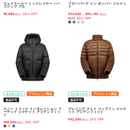
ウェイマーカー ミッドレイヤー ハー
フローバーグ イン ボンバー ジャケッ
フジップ プル
ト
¥9,680
20% OFF
¥34,650
~
¥36,190
(税込)
(税込)
MAX 30% OFF
ユニセックス
アウトレット商品
ユニセックス
アウトレット商品
返品不可
返品不可
スノー トリック インサレーション フ
グレイシア ライト ジップイン ジャケ
ーデッド ジャケット アジアンフィッ
ット アジアンフィット
ト
¥42,240
20% OFF
(税込)
¥46,640
20% OFF
(税込)