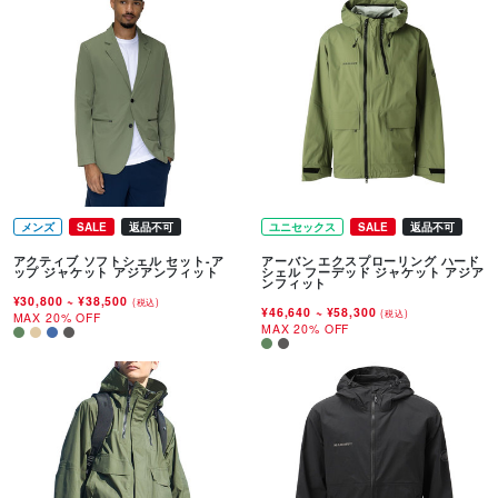
メンズ
SALE
返品不可
ユニセックス
SALE
返品不可
アクティブ ソフトシェル セット-ア
アーバン エクスプローリング ハード
ップ ジャケット アジアンフィット
シェル フーデッド ジャケット アジア
ンフィット
¥30,800
~
¥38,500
(税込)
¥46,640
~
¥58,300
(税込)
MAX 20% OFF
MAX 20% OFF