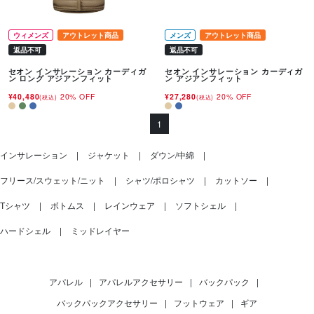
ウィメンズ
アウトレット商品
メンズ
アウトレット商品
返品不可
返品不可
セオン インサレーション カーディガ
セオン インサレーション カーディガ
ン ロング アジアンフィット
ン アジアンフィット
¥40,480
20% OFF
¥27,280
20% OFF
(税込)
(税込)
1
インサレーション
ジャケット
ダウン/中綿
フリース/スウェット/ニット
シャツ/ポロシャツ
カットソー
Tシャツ
ボトムス
レインウェア
ソフトシェル
ハードシェル
ミッドレイヤー
アパレル
|
アパレルアクセサリー
|
バックパック
|
バックパックアクセサリー
|
フットウェア
|
ギア