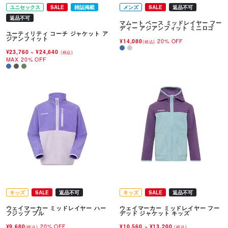
ユニセックス
SALE
雑誌掲載
メンズ
SALE
返品不可
返品不可
マムート ベース ミッドレイヤー フー
ディー アジアンフィット ミニロゴ
ユーティリティ コーチ ジャケット ア
ジアンフィット
¥14,080
20% OFF
(税込)
¥23,760
~
¥24,640
(税込)
MAX 20% OFF
キッズ
SALE
返品不可
キッズ
SALE
返品不可
ウェイマーカー ミッドレイヤー ハー
ウェイマーカー ミッドレイヤー フー
フジップ プル
デッド ジャケット キッズ
¥9,680
20% OFF
¥10,560
~
¥13,200
(税込)
(税込)