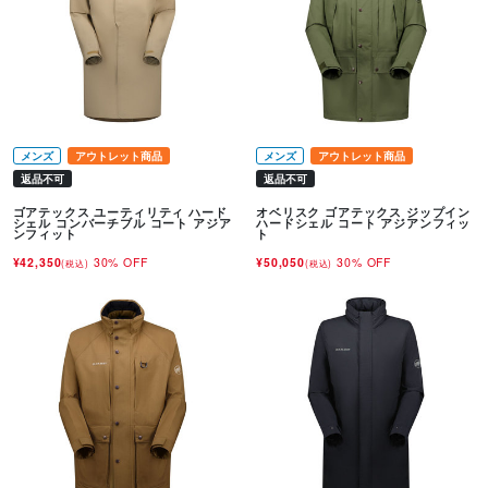
メンズ
アウトレット商品
メンズ
アウトレット商品
返品不可
返品不可
ゴアテックス ユーティリティ ハード
オベリスク ゴアテックス ジップイン
シェル コンバーチブル コート アジア
ハードシェル コート アジアンフィッ
ンフィット
ト
¥42,350
30% OFF
¥50,050
30% OFF
(税込)
(税込)