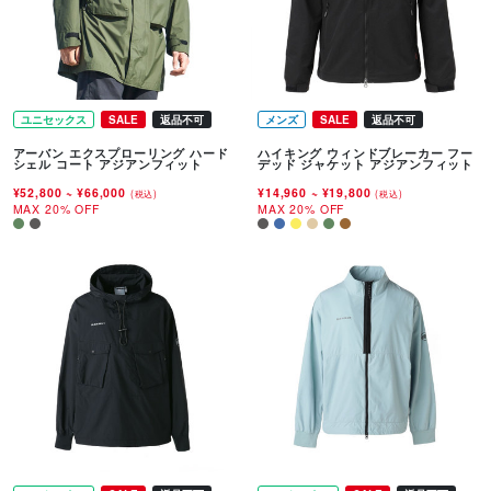
ユニセックス
SALE
返品不可
メンズ
SALE
返品不可
アーバン エクスプローリング ハード
ハイキング ウィンドブレーカー フー
シェル コート アジアンフィット
デッド ジャケット アジアンフィット
¥52,800
~
¥66,000
¥14,960
~
¥19,800
(税込)
(税込)
MAX 20% OFF
MAX 20% OFF