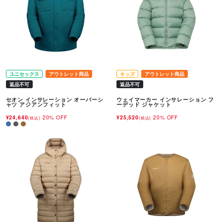
ユニセックス
アウトレット商品
キッズ
アウトレット商品
返品不可
返品不可
セオン インサレーション オーバーシ
ウェイマーカー インサレーション フ
ャツ アジアンフィット
ーデッド ジャケット
¥24,640
20% OFF
¥25,520
20% OFF
(税込)
(税込)