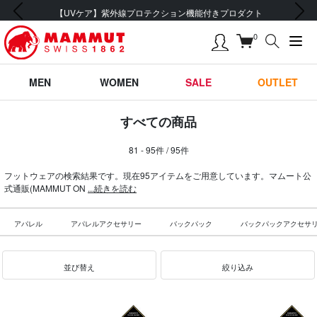
前の画像
次の画像
【UVケア】紫外線プロテクション機能付きプロダクト
0
MEN
WOMEN
SALE
OUTLET
すべての商品
81 - 95件 / 95件
フットウェアの検索結果です。現在95アイテムをご用意しています。マムート公
式通販(MAMMUT ON
...続きを読む
アパレル
アパレルアクセサリー
バックパック
バックパックアクセサ
並び替え
絞り込み