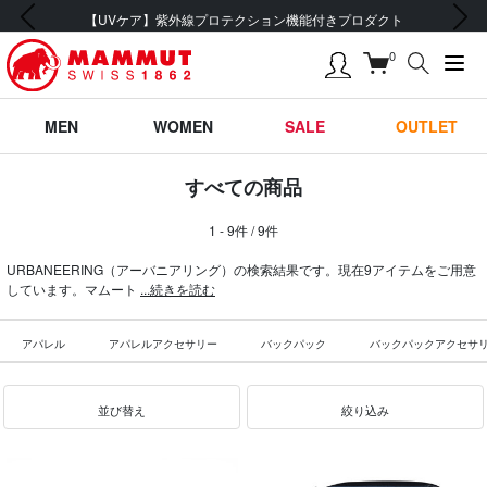
前の画像
次の画像
【UVケア】紫外線プロテクション機能付きプロダクト
0
MEN
WOMEN
SALE
OUTLET
すべての商品
1 - 9件 / 9件
URBANEERING（アーバニアリング）の検索結果です。現在9アイテムをご用意
しています。マムート
...続きを読む
アパレル
アパレルアクセサリー
バックパック
バックパックアクセサ
並び替え
絞り込み