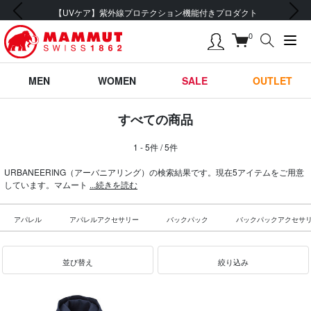
前の画像
次の画像
【UVケア】紫外線プロテクション機能付きプロダクト
0
MEN
WOMEN
SALE
OUTLET
すべての商品
1 - 5件 / 5件
URBANEERING（アーバニアリング）の検索結果です。現在5アイテムをご用意
しています。マムート
...続きを読む
アパレル
アパレルアクセサリー
バックパック
バックパックアクセサ
並び替え
絞り込み