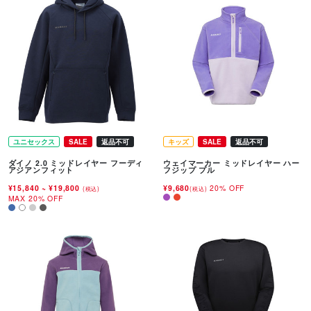
ユニセックス
SALE
返品不可
キッズ
SALE
返品不可
ダイノ 2.0 ミッドレイヤー フーディ
ウェイマーカー ミッドレイヤー ハー
アジアンフィット
フジップ プル
¥15,840
~
¥19,800
¥9,680
20% OFF
(税込)
(税込)
MAX 20% OFF