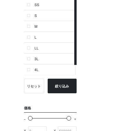
SS
ゴールド系
S
その他
M
イニシャル
L
OTHERS
LL
3L
4L
-
リセット
絞り込み
価格
¥
¥