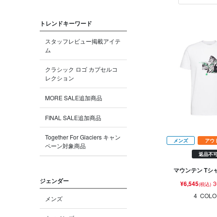
トレンドキーワード
スタッフレビュー掲載アイテ
ム
クラシック ロゴ カプセルコ
レクション
MORE SALE追加商品
FINAL SALE追加商品
Together For Glaciers キャン
メンズ
アウ
ペーン対象商品
返品不
マウンテン Tシャ
ジェンダー
¥6,545
3
(税込)
4
COLO
メンズ