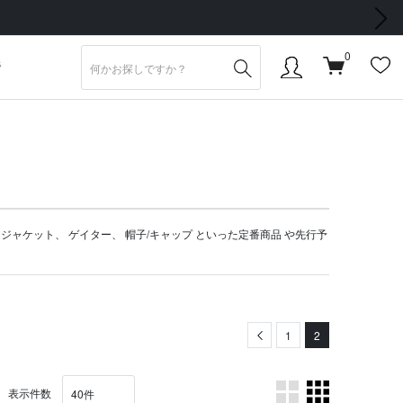
次の画像
0
S
、
ジャケット
、
ゲイター
、
帽子/キャップ
といった定番商品 や
先行予
Previous
1
2
表示件数