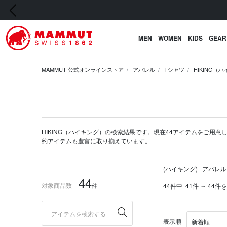
前の画像
MEN
WOMEN
KIDS
GEAR
MAMMUT 公式オンラインストア
アパレル
Tシャツ
HIKING（
HIKING（ハイキング）の検索結果です。現在44アイテムをご用意してい
約アイテム
も豊富に取り揃えています。
(ハイキング) | アパレル
44
対象商品数
件
44件中
41件 ～ 44件
表示順