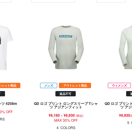
トレット商品
メンズ
アウトレット商品
ウィメンズ
可
返品不可
ツ 4208m
QD ロゴ プリント ロングスリーブ Tシャ
QD ロゴ プリン
ツ アジアンフィット
ツ ア
0% OFF
¥6,160
~
¥6,930
¥6,930
(税込)
RS
MAX 30% OFF
5
4
COLORS