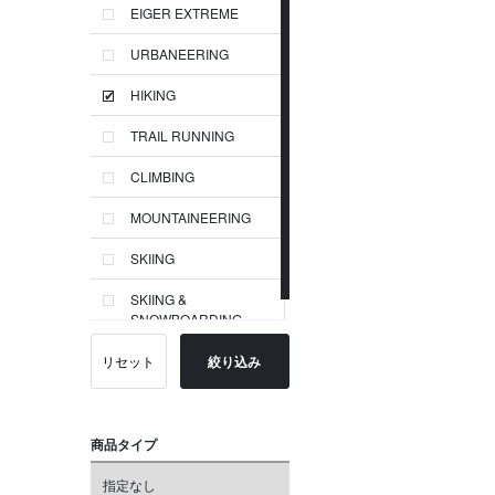
EIGER EXTREME
URBANEERING
HIKING
TRAIL RUNNING
CLIMBING
MOUNTAINEERING
SKIING
SKIING &
SNOWBOARDING
リセット
絞り込み
商品タイプ
指定なし