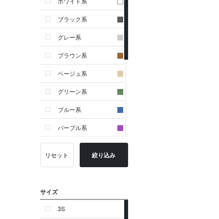
ホワイト系
ブラック系
グレー系
ブラウン系
ベージュ系
グリーン系
ブルー系
パープル系
イエロー系
リセット
絞り込み
ピンク系
レッド系
サイズ
オレンジ系
3S
シルバー系