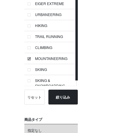
EIGER EXTREME
URBANEERING
HIKING
TRAIL RUNNING
CLIMBING
MOUNTAINEERING
SKIING
SKIING &
SNOWBOARDING
リセット
絞り込み
商品タイプ
指定なし