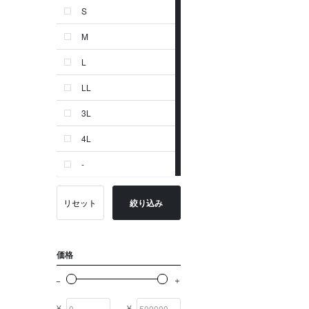
S
ゴールド系
M
その他
L
イニシャル
LL
OTHERS
3L
4L
-
リセット
絞り込み
価格
¥
¥