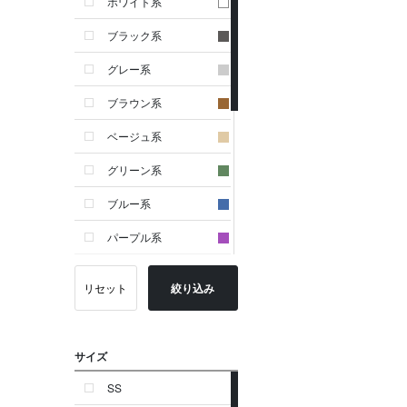
ホワイト系
ブラック系
グレー系
ブラウン系
ベージュ系
グリーン系
ブルー系
パープル系
イエロー系
リセット
絞り込み
ピンク系
レッド系
サイズ
オレンジ系
SS
シルバー系