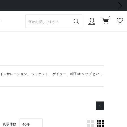
次の画像
0
S
インサレーション
、
ジャケット
、
ゲイター
、
帽子/キャップ
といっ
1
表示件数