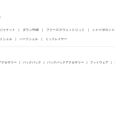
示
ジャケット
ダウン/中綿
フリース/スウェット/ニット
シャツ/ポロシャ
トシェル
ハードシェル
ミッドレイヤー
アクセサリー
|
バックパック
|
バックパックアクセサリー
|
フットウェア
|