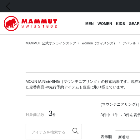
前の画像
MEN
WOMEN
KIDS
GEAR
MAMMUT 公式オンラインストア
women（ウィメンズ）
アパレル
MOUNTAINEERING（マウンテニアリング）の検索結果です。現在3
た定番商品 や
先行予約アイテム
も豊富に取り揃えています。
(マウンテニアリング) |
3
対象商品数
件
3件中
1件 ～ 3件を表
表示順