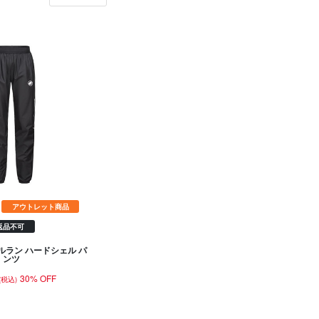
アウトレット商品
返品不可
ルラン ハードシェル パ
ンツ
30% OFF
(税込)