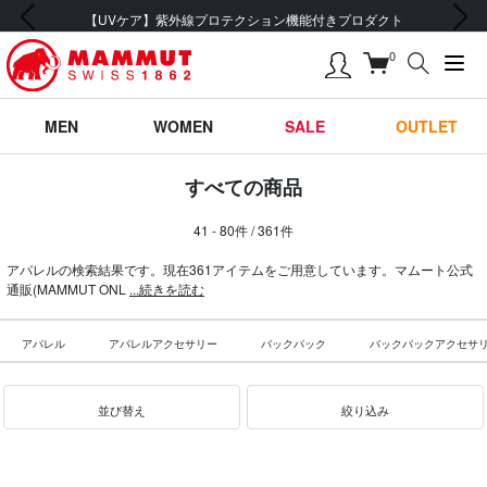
前の画像
次の画像
会員登録で【5,500円 (税込) 以上 送料無料】
0
MEN
WOMEN
SALE
OUTLET
すべての商品
41 - 80件 / 361件
アパレルの検索結果です。現在361アイテムをご用意しています。マムート公式
通販(MAMMUT ONL
...続きを読む
アパレル
アパレルアクセサリー
バックパック
バックパックアクセサ
並び替え
絞り込み