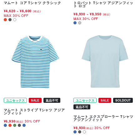
マムート コア Tシャツ クラシック
トロバット Tシャツ アジアンフィッ
ト ロゴ
¥4,620
~
¥6,600
(税込)
¥6,930
~
¥9,350
(税込)
MAX 30% OFF
MAX 30% OFF
ユニセックス
SALE
返品不可
ユニセックス
SALE
SOLDOUT
返品不可
マムート ストライプ Tシャツ アジア
ンフィット
マムート エクスプローラー Tシャツ
アジアンフィット
¥6,930
30% OFF
(税込)
¥6,930
30% OFF
(税込)