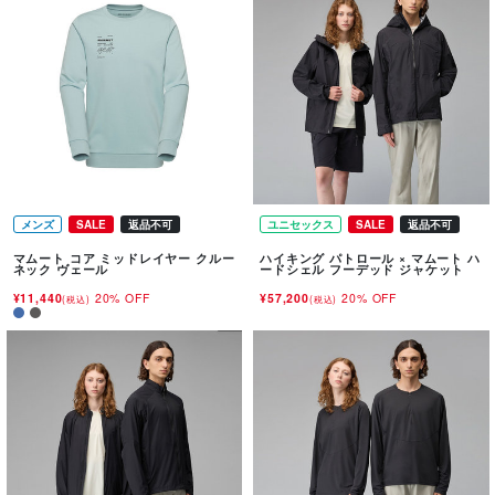
メンズ
SALE
返品不可
ユニセックス
SALE
返品不可
マムート コア ミッドレイヤー クルー
ハイキング パトロール × マムート ハ
ネック ヴェール
ードシェル フーデッド ジャケット
¥11,440
20% OFF
¥57,200
20% OFF
(税込)
(税込)