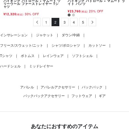
ハイキング パトロール × マムート ツ
ハイキング パトロール × マムート ラ
リーウール ファーストレイヤー Tシ
イト パンツ
ャツ
¥23,760
20% OFF
(税込)
¥12,320
30% OFF
(税込)
Previous
1
2
3
4
5
Next
インサレーション
ジャケット
ダウン/中綿
フリース/スウェット/ニット
シャツ/ポロシャツ
カットソー
Tシャツ
ボトムス
レインウェア
ソフトシェル
ハードシェル
ミッドレイヤー
アパレル
|
アパレルアクセサリー
|
バックパック
|
バックパックアクセサリー
|
フットウェア
|
ギア
あなたにおすすめのアイテム