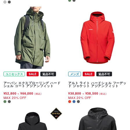
ユニセックス
SALE
返品不可
メンズ
SALE
返品不可
アーバン エクスプローリング ハード
アルト ライト ハードシェル フーデッ
シェル コート アジアンフィット
ド ジャケット アジアンフィット
¥52,800
~
¥66,000
¥30,800
~
¥38,500
(税込)
(税込)
MAX 20% OFF
MAX 20% OFF