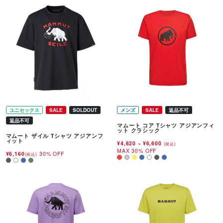
ユニセックス
SALE
SOLDOUT
メンズ
SALE
返品不可
返品不可
マムート コア Tシャツ アジアンフィ
ット クラシック
マムート ザイル Tシャツ アジアンフ
ィット
¥4,620
~
¥6,600
(税込)
MAX 30% OFF
¥6,160
30% OFF
(税込)