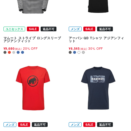
ユニセックス
SALE
返品不可
メンズ
SALE
返品不可
マムート ストライプ ロングスリーブ
アーバン QD Tシャツ アジアンフィ
アジアンフィット
ット
¥9,680
20% OFF
¥6,545
30% OFF
(税込)
(税込)
メンズ
SALE
返品不可
メンズ
SALE
返品不可