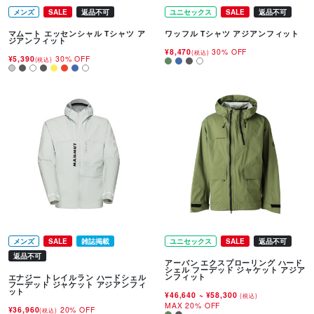
メンズ
SALE
返品不可
ユニセックス
SALE
返品不可
マムート エッセンシャル Tシャツ ア
ワッフル Tシャツ アジアンフィット
ジアンフィット
¥8,470
30% OFF
(税込)
¥5,390
30% OFF
(税込)
メンズ
SALE
雑誌掲載
ユニセックス
SALE
返品不可
返品不可
アーバン エクスプローリング ハード
シェル フーデッド ジャケット アジア
ンフィット
エナジー トレイルラン ハードシェル
フーデッド ジャケット アジアンフィ
ット
¥46,640
~
¥58,300
(税込)
MAX 20% OFF
¥36,960
20% OFF
(税込)