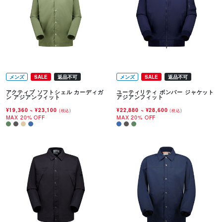
メンズ
SALE
返品不可
メンズ
SALE
返品不可
アクティブ ソフトシェル カーディガ
ユーティリティ ボンバー ジャケット
ン アジアンフィット
アジアンフィット
¥19,360
~
¥23,100
¥22,880
~
¥28,600
(税込)
(税込)
MAX 20% OFF
MAX 20% OFF