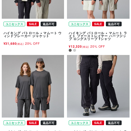
ユニセックス
SALE
返品不可
ユニセックス
SALE
返品不可
ハイキング パトロール × マムート ウ
ハイキング パトロール × マムート ラ
ィンドブレーカー ジャケット
イト ファーストレイヤー ハーフジッ
プ ロングスリーブ Tシャツ
¥31,680
20% OFF
(税込)
¥12,320
20% OFF
(税込)
ユニセックス
SALE
返品不可
ユニセックス
SALE
返品不可