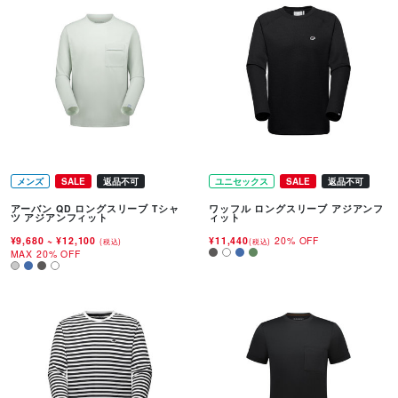
メンズ
SALE
返品不可
ユニセックス
SALE
返品不可
アーバン QD ロングスリーブ Tシャ
ワッフル ロングスリーブ アジアンフ
ツ アジアンフィット
ィット
¥9,680
~
¥12,100
¥11,440
20% OFF
(税込)
(税込)
MAX 20% OFF