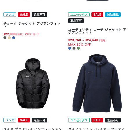
メンズ
SALE
返品不可
ユニセックス
SALE
雑誌掲載
返品不可
チョーク ジャケット アジアンフィッ
ト
ユーティリティ コーチ ジャケット ア
ジアンフィット
¥22,000
20% OFF
(税込)
¥23,760
~
¥24,640
(税込)
MAX 20% OFF
メンズ
SALE
返品不可
ユニセックス
SALE
返品不可
タイス プロ ビレイ インサレーション
ダイノ 2.0 ミッドレイヤー フーディ