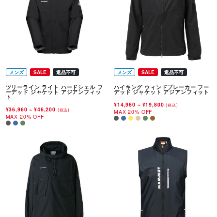
メンズ
SALE
返品不可
メンズ
SALE
返品不可
ツリーライン ライト ハードシェル フ
ハイキング ウィンドブレーカー フー
ーデッド ジャケット アジアンフィッ
デッド ジャケット アジアンフィット
ト
¥14,960
~
¥19,800
(税込)
¥36,960
~
¥46,200
(税込)
MAX 20% OFF
MAX 20% OFF