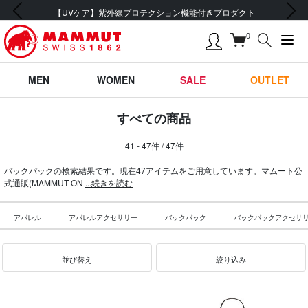
前の画像
次の画像
【UVケア】紫外線プロテクション機能付きプロダクト
0
MEN
WOMEN
SALE
OUTLET
すべての商品
41 - 47件 / 47件
バックパックの検索結果です。現在47アイテムをご用意しています。マムート公
式通販(MAMMUT ON
...続きを読む
アパレル
アパレルアクセサリー
バックパック
バックパックアクセサ
並び替え
絞り込み